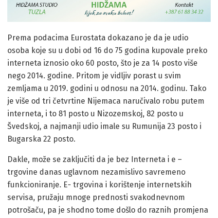
Prema podacima Eurostata dokazano je da je udio
osoba koje su u dobi od 16 do 75 godina kupovale preko
interneta iznosio oko 60 posto, što je za 14 posto više
nego 2014. godine. Pritom je vidljiv porast u svim
zemljama u 2019. godini u odnosu na 2014. godinu. Tako
je više od tri četvrtine Nijemaca naručivalo robu putem
interneta, i to 81 posto u Nizozemskoj, 82 posto u
Švedskoj, a najmanji udio imale su Rumunija 23 posto i
Bugarska 22 posto.
Dakle, može se zaključiti da je bez Interneta i e –
trgovine danas uglavnom nezamislivo savremeno
funkcioniranje. E- trgovina i korištenje internetskih
servisa, pružaju mnoge prednosti svakodnevnom
potrošaču, pa je shodno tome došlo do raznih promjena