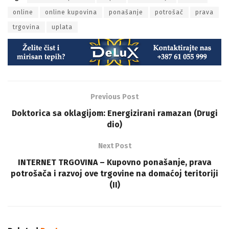
online
online kupovina
ponašanje
potrošač
prava
trgovina
uplata
Previous Post
Doktorica sa oklagijom: Energizirani ramazan (Drugi
dio)
Next Post
INTERNET TRGOVINA – Kupovno ponašanje, prava
potrošača i razvoj ove trgovine na domaćoj teritoriji
(II)