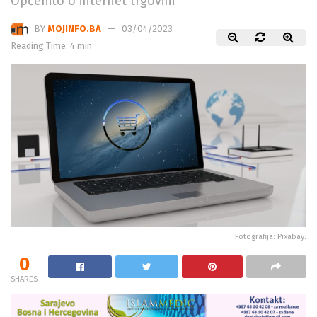
Općenito o internet trgovini
BY
MOJINFO.BA
03/04/2023
Reading Time: 4 min
Fotografija: Pixabay.
0
SHARES