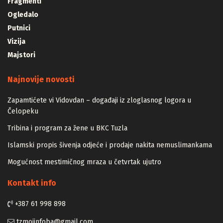
Fragmenti
Ogledalo
Putnici
Vizija
Majstori
Najnovije novosti
Zapamtićete vi Vidovdan – događaji iz zloglasnog logora u
Čelopeku
Tribina i program za žene u BKC Tuzla
Islamski propis šivenja odjeće i prodaje nakita nemuslimankama
Mogućnost mestimičnog mraza u četvrtak ujutro
Kontakt info
+387 61 998 898
tzmojinfoba@gmail.com