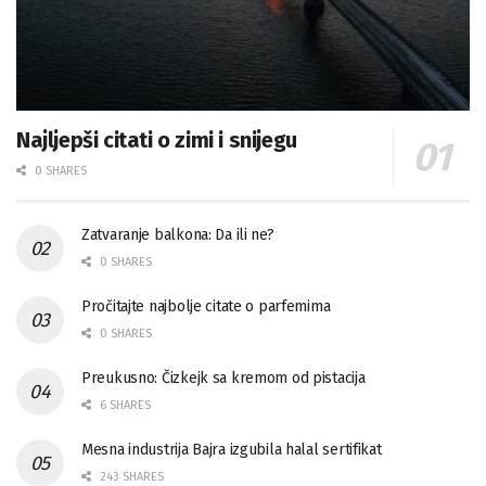
Najljepši citati o zimi i snijegu
0 SHARES
Zatvaranje balkona: Da ili ne?
0 SHARES
Pročitajte najbolje citate o parfemima
0 SHARES
Preukusno: Čizkejk sa kremom od pistacija
6 SHARES
Mesna industrija Bajra izgubila halal sertifikat
243 SHARES