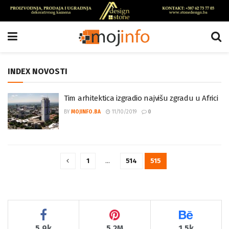
INDEX NOVOSTI
Tim arhitektica izgradio najvišu zgradu u Africi
BY
MOJINFO.BA
11/10/2019
0
1
…
514
515
5.9k
5.2M
1.5k