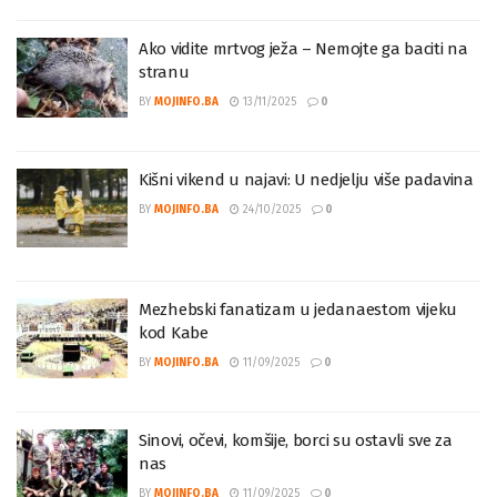
Ako vidite mrtvog ježa – Nemojte ga baciti na
stranu
BY
MOJINFO.BA
13/11/2025
0
Kišni vikend u najavi: U nedjelju više padavina
BY
MOJINFO.BA
24/10/2025
0
Mezhebski fanatizam u jedanaestom vijeku
kod Kabe
BY
MOJINFO.BA
11/09/2025
0
Sinovi, očevi, komšije, borci su ostavli sve za
nas
BY
MOJINFO.BA
11/09/2025
0