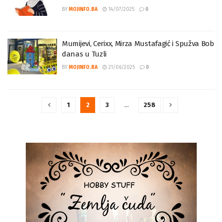
BY
MOJINFO.BA
14/07/2025
0
Mumijevi, Cerixx, Mirza Mustafagić i Spužva Bob
danas u Tuzli
BY
MOJINFO.BA
21/06/2025
0
1
2
3
…
258