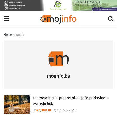
Home
Author
mojinfo.ba
Temperaturna prekretnica i jače padavine u
ponedjeljak
BY
MOJINFO.BA
13/11/2025
0