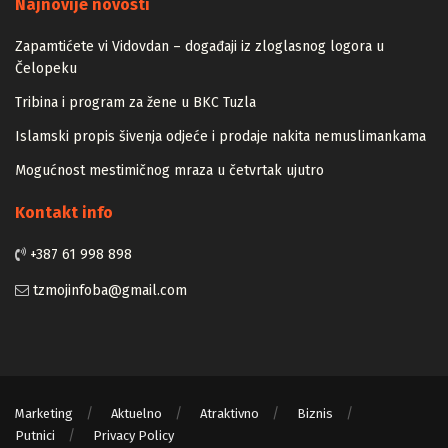
Najnovije novosti
Zapamtićete vi Vidovdan – događaji iz zloglasnog logora u
Čelopeku
Tribina i program za žene u BKC Tuzla
Islamski propis šivenja odjeće i prodaje nakita nemuslimankama
Mogućnost mestimičnog mraza u četvrtak ujutro
Kontakt info
+387 61 998 898
tzmojinfoba@gmail.com
Marketing
Aktuelno
Atraktivno
Biznis
Putnici
Privacy Policy