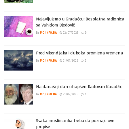
Najavljujemo u Gradačcu: Besplatna radionica
sa Vahidom Djedović
BY
MOJINFO.BA
22/07/2025
0
Pred vikend jaka i duboka promjena vremena
BY
MOJINFO.BA
21/07/2025
0
Na današnji dan uhapšen Radovan Karadžić
BY
MOJINFO.BA
21/07/2025
0
Svaka muslimanka treba da poznaje ove
propise