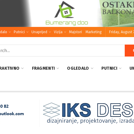
dalo
Putnici
Unaprijed
Vizija
Majstori
Marketing
Friday, August 
RAKTIVNO
FRAGMENTI
OGLEDALO
PUTNICI
U