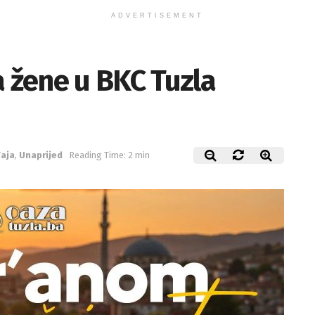
ADVERTISEMENT
a žene u BKC Tuzla
aja
,
Unaprijed
Reading Time: 2 min