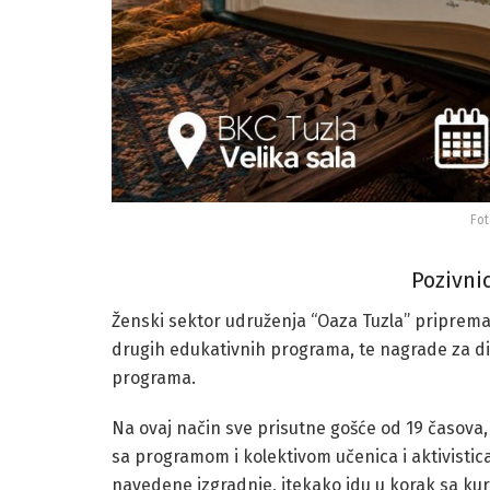
Fot
Pozivni
Ženski sektor udruženja “Oaza Tuzla” priprema
drugih edukativnih programa, te nagrade za dio
programa.
Na ovaj način sve prisutne gošće od 19 časova
sa programom i kolektivom učenica i aktivistic
navedene izgradnje, itekako idu u korak sa k