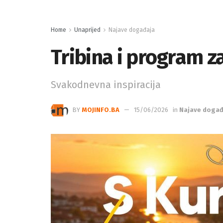
Home
Unaprijed
Najave događaja
Tribina i program z
Svakodnevna inspiracija
BY
MOJINFO.BA
15/06/2026
in
Najave događ