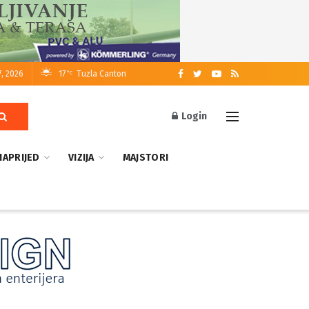
7, 2026
17
Tuzla Canton
°C
Login
NAPRIJED
VIZIJA
MAJSTORI