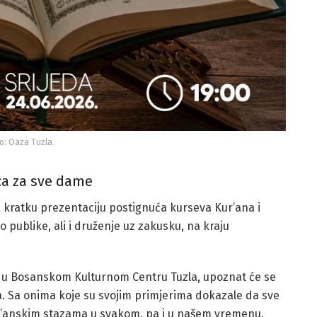
o: Oaza Tuzla.
ca za sve dame
 kratku prezentaciju postignuća kurseva Kur’ana i
 publike, ali i druženje uz zakusku, na kraju
, u Bosanskom Kulturnom Centru Tuzla, upoznat će se
a. Sa onima koje su svojim primjerima dokazale da sve
ur’anskim stazama u svakom, pa i u našem vremenu,