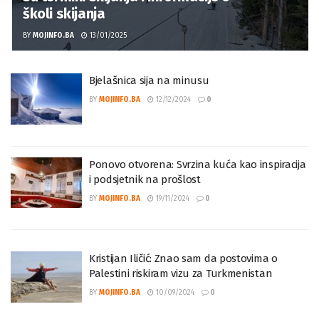
školi skijanja
BY
MOJINFO.BA
13/01/2025
Bjelašnica sija na minusu
BY
MOJINFO.BA
12/12/2024
0
Ponovo otvorena: Svrzina kuća kao inspiracija
i podsjetnik na prošlost
BY
MOJINFO.BA
19/11/2024
0
Kristijan Iličić: Znao sam da postovima o
Palestini riskiram vizu za Turkmenistan
BY
MOJINFO.BA
10/09/2024
0