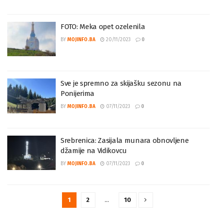
FOTO: Meka opet ozelenila
BY
MOJINFO.BA
20/11/2023
0
Sve je spremno za skijašku sezonu na
Ponijerima
BY
MOJINFO.BA
07/11/2023
0
Srebrenica: Zasijala munara obnovljene
džamije na Vidikovcu
BY
MOJINFO.BA
07/11/2023
0
1
2
…
10