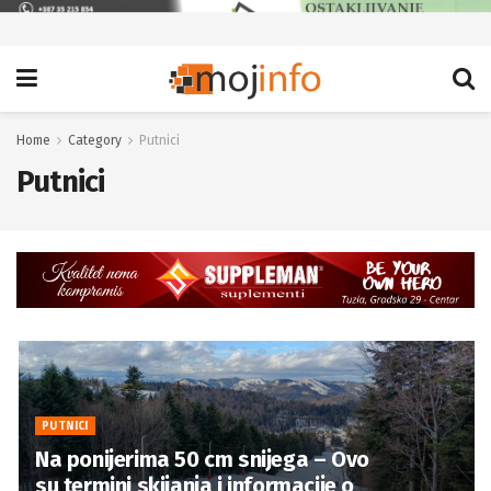
Home
Category
Putnici
Putnici
PUTNICI
Na ponijerima 50 cm snijega – Ovo
su termini skijanja i informacije o