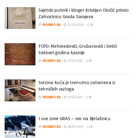
Svjetski putnik i bloger Kristijan Ilinčić primio
Zahvalnicu Grada Sarajeva
BY
MOJINFO.BA
23/04/2024
0
FOTO: Mehmedovići, Grubanovići i Delići
trideset godina kasnije
BY
MOJINFO.BA
21/12/2023
0
Svrzina kuća je trenutno zatvorena iz
tehničkih razloga
BY
MOJINFO.BA
21/12/2023
0
I ove zime GRAS – om na Bjelašnicu
BY
MOJINFO.BA
08/12/2023
0