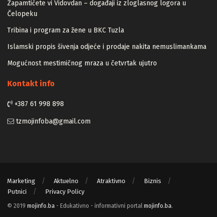
Zapamtićete vi Vidovdan – događaji iz zloglasnog logora u
Čelopeku
Tribina i program za žene u BKC Tuzla
Islamski propis šivenja odjeće i prodaje nakita nemuslimankama
Mogućnost mestimičnog mraza u četvrtak ujutro
Kontakt info
+387 61 998 898
tzmojinfoba@gmail.com
Marketing
Aktuelno
Atraktivno
Biznis
Putnici
Privacy Policy
© 2019
mojinfo.ba
- Edukativno - informativni portal
mojinfo.ba
.