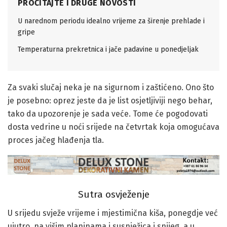
PROČITAJTE I DRUGE NOVOSTI
U narednom periodu idealno vrijeme za širenje prehlade i
gripe
Temperaturna prekretnica i jače padavine u ponedjeljak
Za svaki slučaj neka je na sigurnom i zaštićeno. Ono što
je posebno: oprez jeste da je list osjetljiviji nego behar,
tako da upozorenje je sada veće. Tome će pogodovati
dosta vedrine u noći srijede na četvrtak koja omogućava
proces jačeg hlađenja tla.
Sutra osvježenje
U srijedu svježe vrijeme i mjestimična kiša, ponegdje već
ujutro, na višim planinama i susnježica i snijeg, a u