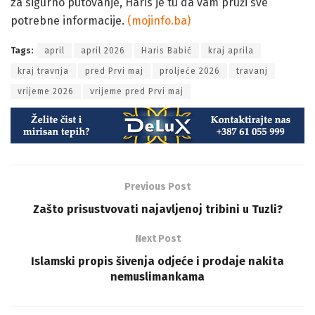
za sigurno putovanje, Haris je tu da vam pruži sve
potrebne informacije.
(mojinfo.ba)
Tags:
april
april 2026
Haris Babić
kraj aprila
kraj travnja
pred Prvi maj
proljeće 2026
travanj
vrijeme 2026
vrijeme pred Prvi maj
Previous Post
Zašto prisustvovati najavljenoj tribini u Tuzli?
Next Post
Islamski propis šivenja odjeće i prodaje nakita
nemuslimankama