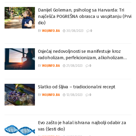
Danijel Goleman, psiholog sa Harvarda: Tri
najčešća POGREŠNA obrasca u vaspitanju (Prvi
dio)
BY
MOJINFO.BA
30/08/2023
0
Osjećaj nedovoljnosti se manifestuje kroz
radoholizam, perfekcionizam, alkoholizam…
BY
MOJINFO.BA
21/08/2023
0
Slatko od šljiva – tradiocionalni recept
BY
MOJINFO.BA
12/08/2023
0
Evo zašto je halal ishrana najbolji odabir za
vas (šesti dio)