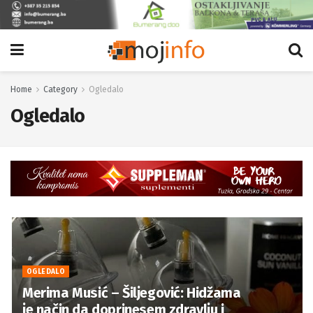
Home
Category
Ogledalo
Ogledalo
OGLEDALO
Merima Musić – Šiljegović: Hidžama
je način da doprinesem zdravlju i