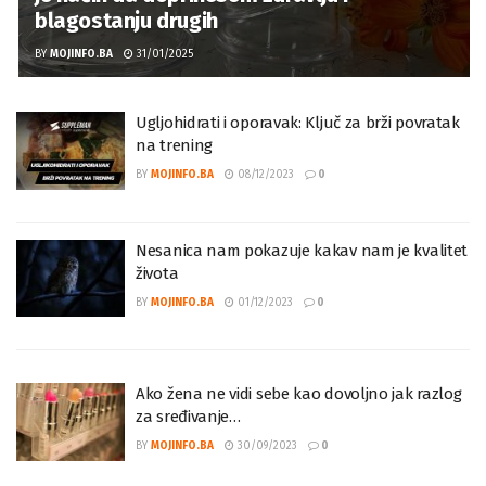
blagostanju drugih
BY
MOJINFO.BA
31/01/2025
Ugljohidrati i oporavak: Ključ za brži povratak
na trening
BY
MOJINFO.BA
08/12/2023
0
Nesanica nam pokazuje kakav nam je kvalitet
života
BY
MOJINFO.BA
01/12/2023
0
Ako žena ne vidi sebe kao dovoljno jak razlog
za sređivanje…
BY
MOJINFO.BA
30/09/2023
0