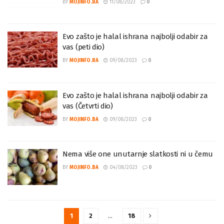
BY
MOJINFO.BA
11/08/2023
0
Evo zašto je halal ishrana najbolji odabir za
vas (peti dio)
BY
MOJINFO.BA
09/08/2023
0
Evo zašto je halal ishrana najbolji odabir za
vas (Četvrti dio)
BY
MOJINFO.BA
09/08/2023
0
Nema više one unutarnje slatkosti ni u čemu
BY
MOJINFO.BA
04/08/2023
0
1
2
…
18