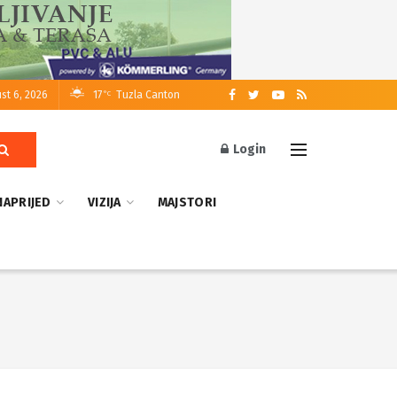
st 6, 2026
17
Tuzla Canton
°C
Login
NAPRIJED
VIZIJA
MAJSTORI