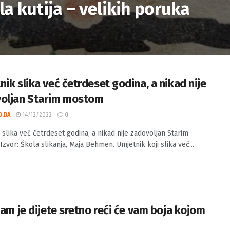
la kutija – velikih poruka
nik slika već četrdeset godina, a nikad nije
oljan Starim mostom
O.BA
14/12/2022
0
 slika već četrdeset godina, a nikad nije zadovoljan Starim
zvor: Škola slikanja, Maja Behmen. Umjetnik koji slika već...
vam je dijete sretno reći će vam boja kojom