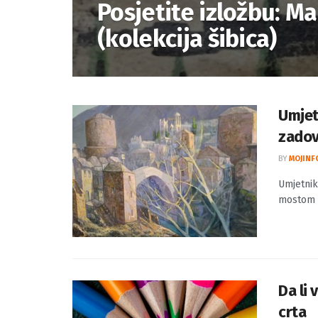
Posjetite izložbu: Ma
(kolekcija šibica)
Umjet
zadov
BY
MOJINF
Umjetnik
mostom I
Da li 
crta