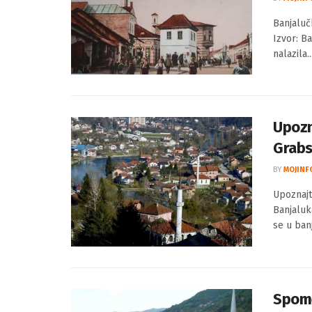
Banjaluč
Izvor: Ba
nalazila..
Upozn
Grabs
BY
MOJINF
Upoznajt
Banjaluk
se u ban
Spome