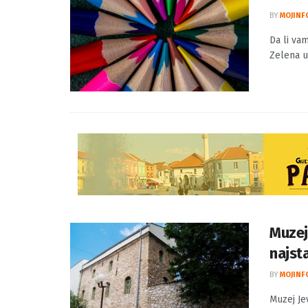
BY
MOJINF
Da li vam
Zelena uč
Muzej
najsta
BY
MOJINF
Muzej Je