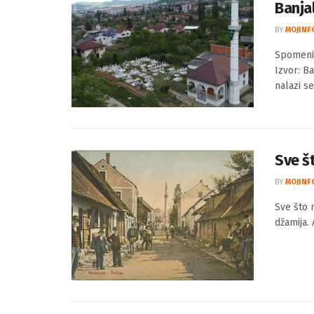
Banja
BY
MOJINF
Spomenik
Izvor: Ba
nalazi se 
Sve št
BY
MOJINF
Sve što n
džamija. 