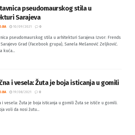
tavnica pseudomaurskog stila u
ekturi Sarajeva
O.BA
10/09/2021
0
nica pseudomaurskog stila u arhitekturi Sarajeva Izvor: Frends
 Sarajevo Grad (Facebook grupa), Sanela Mešanović Zeljković.
a kuća...
čna i vesela: Žuta je boja isticanja u gomili
O.BA
19/08/2021
0
 i vesela: Žuta je boja isticanja u gomili Žuta se ističe u gomili.
a voli da nosi žutu...