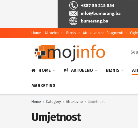
Home
Aktuelno
Biznis
Atraktivno
Fragmenti
Ogle
HOME
AKTUELNO
BIZNIS
AT
MARKETING
Home
Category
Atraktivno
Umjetnost
Umjetnost