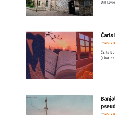
BiH Izvo
Čarls 
BY
MOJINF
Čarls Bu
(Charles
Banja
pseud
BY
MOJINF