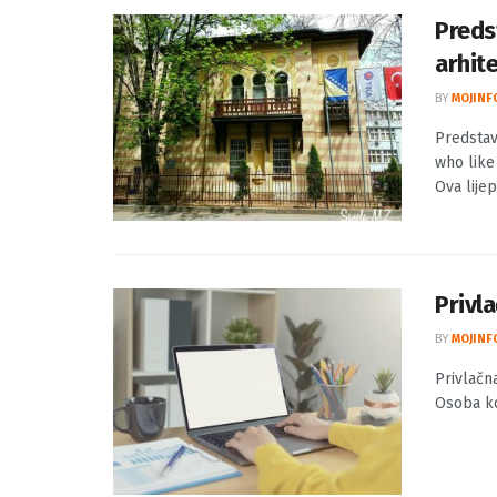
Preds
arhit
BY
MOJINF
Predstav
who like
Ova lijep
Privla
BY
MOJINF
Privlačna
Osoba koj