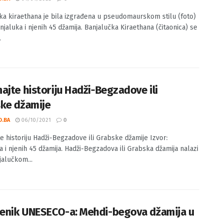
ka kiraethana je bila izgrađena u pseudomaurskom stilu (foto)
njaluka i njenih 45 džamija. Banjalučka Kiraethana (čitaonica) se
.
ajte historiju Hadži-Begzadove ili
ke džamije
O.BA
06/10/2021
0
e historiju Hadži-Begzadove ili Grabske džamije Izvor:
a i njenih 45 džamija. Hadži-Begzadova ili Grabska džamija nalazi
jalučkom...
nik UNESECO-a: Mehdi-begova džamija u