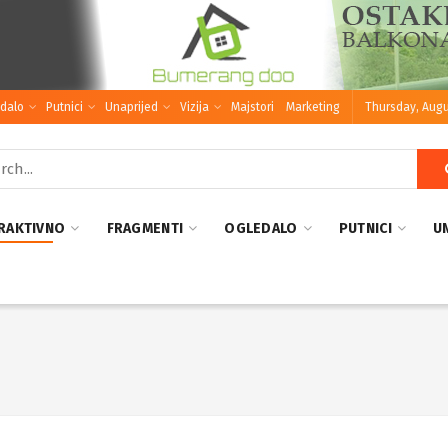
dalo
Putnici
Unaprijed
Vizija
Majstori
Marketing
Thursday, Augu
RAKTIVNO
FRAGMENTI
OGLEDALO
PUTNICI
U