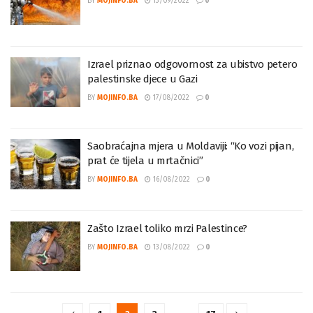
BY
MOJINFO.BA
13/09/2022
0
Izrael priznao odgovornost za ubistvo petero
palestinske djece u Gazi
BY
MOJINFO.BA
17/08/2022
0
Saobraćajna mjera u Moldaviji: “Ko vozi pijan,
prat će tijela u mrtačnici”
BY
MOJINFO.BA
16/08/2022
0
Zašto Izrael toliko mrzi Palestince?
BY
MOJINFO.BA
13/08/2022
0