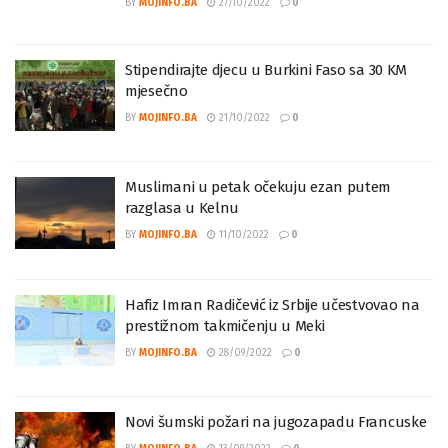
BY
MOJINFO.BA
27/10/2022
0
Stipendirajte djecu u Burkini Faso sa 30 KM
mjesečno
BY
MOJINFO.BA
21/10/2022
0
Muslimani u petak očekuju ezan putem
razglasa u Kelnu
BY
MOJINFO.BA
11/10/2022
0
Hafiz Imran Radičević iz Srbije učestvovao na
prestižnom takmičenju u Meki
BY
MOJINFO.BA
28/09/2022
0
Novi šumski požari na jugozapadu Francuske