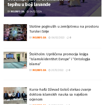
tepihu u boji lavande
BY
MOJINFO.BA
04/12/2024
Stotine poginulih u zemljotresu na prostoru
Turske i Sirije
BY
MOJINFO.BA
06/02/2023
0
Štokholm: Upriličena promocija knjiga
“Islamski identitet Evrope” i “Ontologija
islama”
BY
MOJINFO.BA
20/12/2022
0
Kurra-hafiz Dževad Gološ stekao zvanje
doktora islamskih nauka sa najvišom
ocjenom