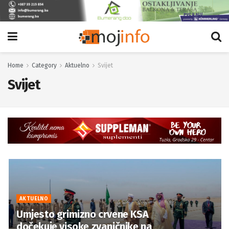
Home
Category
Aktuelno
Svijet
Svijet
AKTUELNO
Umjesto grimizno crvene KSA
dočekuje visoke zvaničnike na