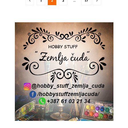
1
2
3
…
17