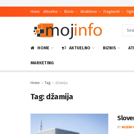
Home
Aktuelno
Biznis
Atraktivno
Fragmenti
Ogle
HOME
AKTUELNO
BIZNIS
AT
MARKETING
Home
Tag
džamija
Tag:
džamija