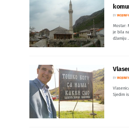
Mostar
komun
BY
MOJINF
Mostar: N
je bila 
džamiju ..
Vlasen
BY
MOJINF
Vlasenic
Sjedim is