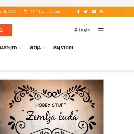
st 8, 2026
17
Tuzla Canton
°C
Login
NAPRIJED
VIZIJA
MAJSTORI