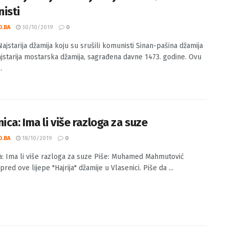
: Najstarija džamija koju su srušili
isti
O.BA
30/10/2019
0
ajstarija džamija koju su srušili komunisti Sinan-pašina džamija
najstarija mostarska džamija, sagrađena davne 1473. godine. Ovu
.
ica: Ima li više razloga za suze
O.BA
18/10/2019
0
a: Ima li više razloga za suze Piše: Muhamed Mahmutović
pred ove lijepe "Hajrija" džamije u Vlasenici. Piše da ...