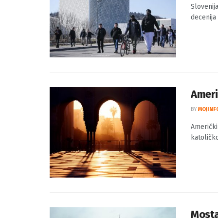
Slove
BY
MOJINF
Slovenij
decenija
Ameri
BY
MOJINF
Američki
katoličk