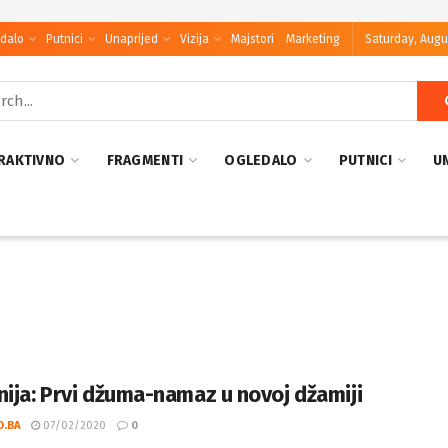
dalo
Putnici
Unaprijed
Vizija
Majstori
Marketing
Saturday, Augu
RAKTIVNO
FRAGMENTI
OGLEDALO
PUTNICI
U