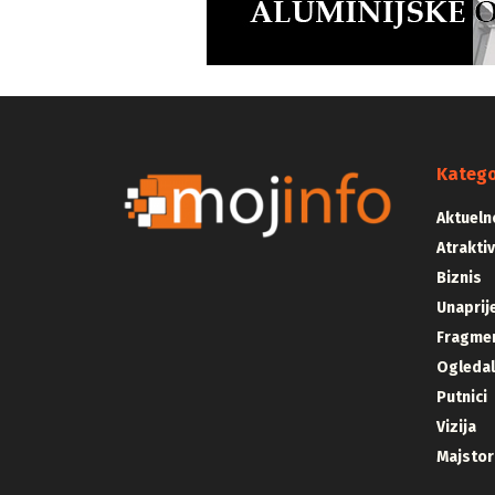
Katego
Aktueln
Atrakti
Biznis
Unaprij
Fragmen
Ogleda
Putnici