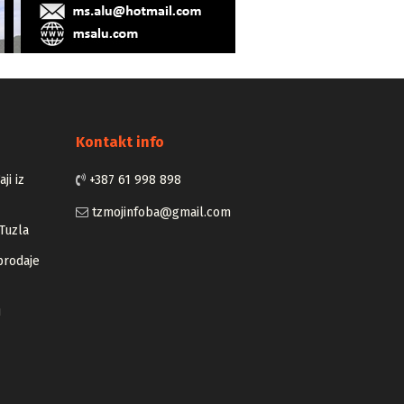
Kontakt info
ji iz
+387 61 998 898
tzmojinfoba@gmail.com
Tuzla
prodaje
u