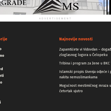
ADVERTISEMENT
rije
Najnovije novosti
o
Zapamtićete vi Vidovdan – događa
zloglasnog logora u Čelopeku
vno
Tribina i program za žene u BKC 
ed
Islamski propis šivenja odjeće i 
ti
nakita nemuslimankama
lo
Mogućnost mestimičnog mraza 
četvrtak ujutro