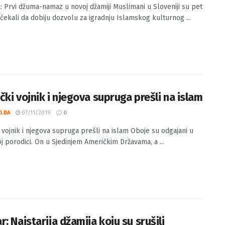
nija: Prvi džuma-namaz u novoj džamiji
O.BA
07/02/2020
0
a: Prvi džuma-namaz u novoj džamiji Muslimani u Sloveniji su pet
 čekali da dobiju dozvolu za igradnju Islamskog kulturnog ...
čki vojnik i njegova supruga prešli na islam
O.BA
07/11/2019
0
 vojnik i njegova supruga prešli na islam Oboje su odgajani u
oj porodici. On u Sjedinjem Američkim Državama, a ...