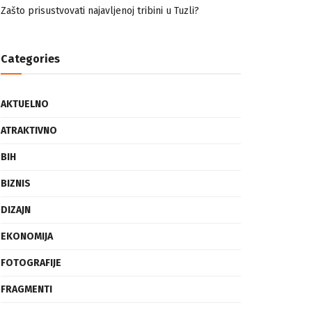
nemuslimankama
Mogućnost mestimičnog mraza u četvrtak ujutro
Zašto prisustvovati najavljenoj tribini u Tuzli?
Categories
AKTUELNO
ATRAKTIVNO
BIH
BIZNIS
DIZAJN
EKONOMIJA
FOTOGRAFIJE