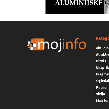
Katego
Aktueln
Atrakti
Biznis
Unaprij
Fragmen
Ogleda
Putnici