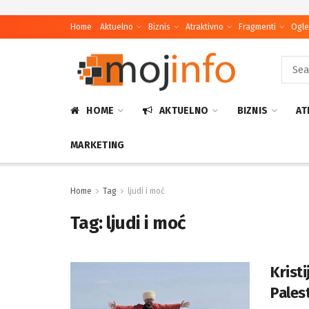
Home
Aktuelno
Biznis
Atraktivno
Fragmenti
Ogle
HOME
AKTUELNO
BIZNIS
AT
MARKETING
Home
Tag
ljudi i moć
Tag:
ljudi i moć