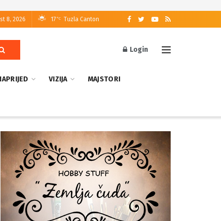
st 8, 2026
17
Tuzla Canton
°C
Login
NAPRIJED
VIZIJA
MAJSTORI