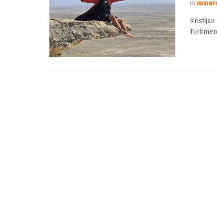
Kristi
Pales
BY
MOJINF
Kristijan
Turkmenis