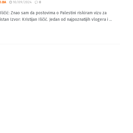
jan Iličić: Znao sam da postovima o
tini riskiram vizu za Turkmenistan
O.BA
10/09/2024
0
 Iličić: Znao sam da postovima o Palestini riskiram vizu za
tan Izvor: Kristijan Iličić. Jedan od najpoznatijih vlogera i ...