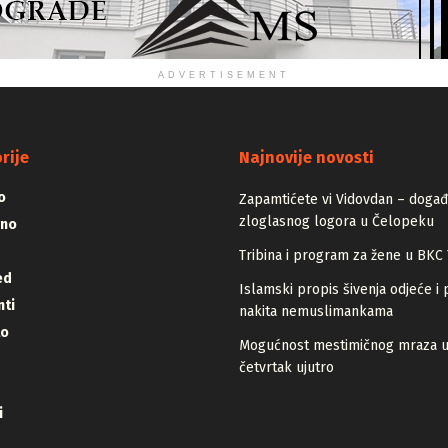
ADVERTISEMENT
rije
Najnovije novosti
o
Zapamtićete vi Vidovdan – događa
zloglasnog logora u Čelopeku
vno
Tribina i program za žene u BKC 
ed
Islamski propis šivenja odjeće i 
ti
nakita nemuslimankama
lo
Mogućnost mestimičnog mraza 
četvrtak ujutro