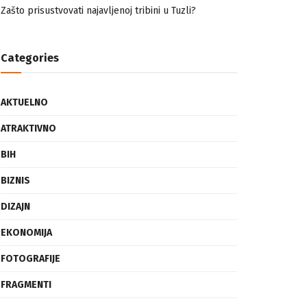
nemuslimankama
Mogućnost mestimičnog mraza u četvrtak ujutro
Zašto prisustvovati najavljenoj tribini u Tuzli?
Categories
AKTUELNO
ATRAKTIVNO
BIH
BIZNIS
DIZAJN
EKONOMIJA
FOTOGRAFIJE