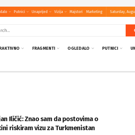
dalo
Putnici
Unaprijed
Vizija
Majstori
Marketing
Saturday, Augu
RAKTIVNO
FRAGMENTI
OGLEDALO
PUTNICI
U