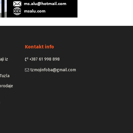
Kontakt info
ji iz
+387 61 998 898
tzmojinfoba@gmail.com
Tuzla
prodaje
u