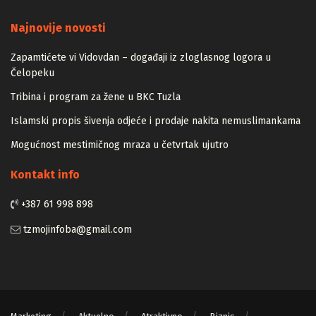
Majstori
Najnovije novosti
Zapamtićete vi Vidovdan – događaji iz zloglasnog logora u
Čelopeku
Tribina i program za žene u BKC Tuzla
Islamski propis šivenja odjeće i prodaje nakita nemuslimankama
Mogućnost mestimičnog mraza u četvrtak ujutro
Kontakt info
+387 61 998 898
tzmojinfoba@gmail.com