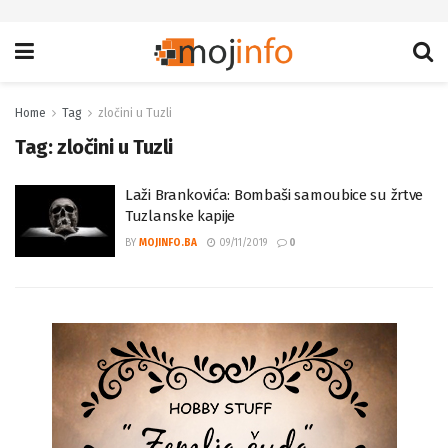
Home
Tag
zločini u Tuzli
Tag:
zločini u Tuzli
Laži Brankovića: Bombaši samoubice su žrtve
Tuzlanske kapije
BY
MOJINFO.BA
09/11/2019
0