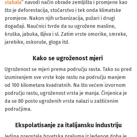
stabala
” navodi način obrade zemljišta i promjene kao
što je deforestacija, stočarstvo i tek onda klimatske
promjene. Nakon njih urbanizacija, požari i drugi
događaji. Naučnici tvrde da su ugrožene masline,
kruška, jabuka, šljiva i sl. Zatim vrste omorike, smreke,
jarebike, oskoruše, gloga itd.
Kako se ugroženost mjeri
Ugroženost se mjeri prema području rasta. Tako su pred
izumiranjem sve vrste koje rastu na području manjem
od 100 kilometara kvadratnih. Na što većem izvornom
području rastu, ugroženost vrsta je manja. Činjenica je
da se 80 posto ugroženih vrsta nalazi u zaštićenim
područjima.
Ekspolatisanje za italijansku industriju
Jedina preostala hrvatska prašuma iz ledenog doba je