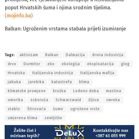
poput Hrvatskih šuma i njima srodnim tijelima.
(mojinfo.ba)
Balkan: Ugroženim vrstama stabala prijeti izumiranje
Tags:
aktivizam
Balkan
Dalmacija
drvna industrija
drvo
Durmitor
eko
ekologija
eksploatacija
glog
Hrvatska
Italijanska industrija
Italijanska mafija
jabuka
jarebika
katastrofa
klima
klimatske promjene
kruška
Ledeno doba
maslina
omorika
oskoruša
Schwarzwald
šljiva
smreka
stablo
Štirovača
šume
ugrožene vrste
umjerena klima
zemljište