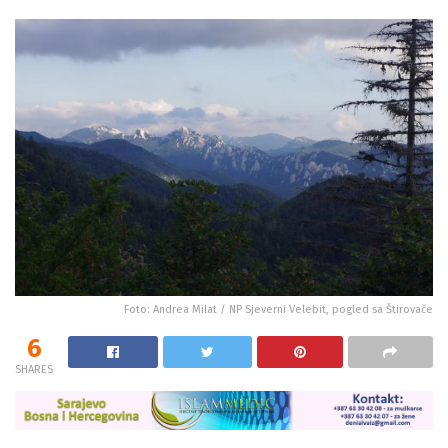
Foto: Andrea Milat / NP Sjeverni Velebit, pogled sa Štirovače
6
SHARES