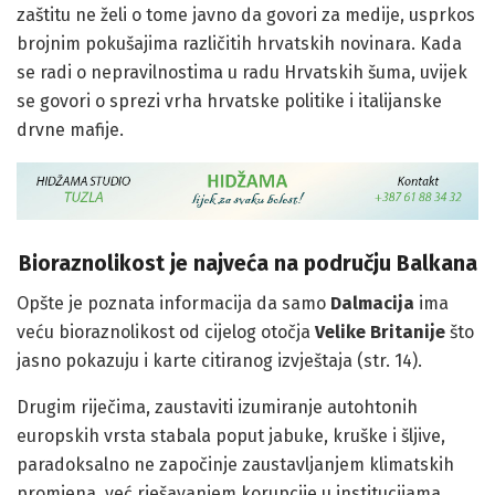
zaštitu ne želi o tome javno da govori za medije, usprkos
brojnim pokušajima različitih hrvatskih novinara. Kada
se radi o nepravilnostima u radu Hrvatskih šuma, uvijek
se govori o sprezi vrha hrvatske politike i italijanske
drvne mafije.
Bioraznolikost je najveća na području Balkana
Opšte je poznata informacija da samo
Dalmacija
ima
veću bioraznolikost od cijelog otočja
Velike Britanije
što
jasno pokazuju i karte citiranog izvještaja (str. 14).
Drugim riječima, zaustaviti izumiranje autohtonih
europskih vrsta stabala poput jabuke, kruške i šljive,
paradoksalno ne započinje zaustavljanjem klimatskih
promjena, već rješavanjem korupcije u institucijama