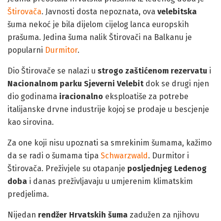
Štirovača
. Javnosti dosta nepoznata, ova
velebitska
šuma nekoć je bila dijelom cijelog lanca europskih
prašuma. Jedina šuma nalik Štirovači na Balkanu je
popularni
Durmitor
.
Dio Štirovače se nalazi u
strogo zaštićenom rezervatu
i
Nacionalnom parku Sjeverni Velebit
dok se drugi njen
dio godinama
iracionalno
eksploatiše za potrebe
italijanske drvne industrije kojoj se prodaje u bescjenje
kao sirovina.
Za one koji nisu upoznati sa smrekinim šumama, kažimo
da se radi o šumama tipa
Schwarzwald
. Durmitor i
Štirovača. Preživjele su otapanje
posljednjeg Ledenog
doba
i danas preživljavaju u umjerenim klimatskim
predjelima.
Nijedan
rendžer
Hrvatskih šuma
zadužen za njihovu