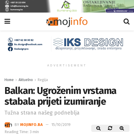
ADVERTISEMENT
Home
Aktuelno
Regija
Balkan: Ugroženim vrstama
stabala prijeti izumiranje
Tužna strana našeg podneblja
BY
MOJINFO.BA
15/10/2019
Reading Time: 3 min