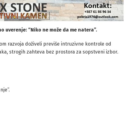
o uverenje: “Niko ne može da me natera”.
kom razvoja doživeli previše intruzivne kontrole od
isaka, strogih zahteva bez prostora za sopstveni izbor.
nje”.