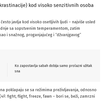
krastinacije) kod visoko senzitivnih osoba
esto javlja kod visoko osetljivih ljudi – najviše usled
radnje sa sopstvenim temperamentom, zatim
 kao i snažnog, proganjajućeg i “džvanjgavog”
Ko zapostavlja sabah dobija samo prolazni užitak
sna
ena poklapaju se sa režimima preživljavanja, odnosno
: fight, flight, freeze, fawn – bori se, beži, zamrzni