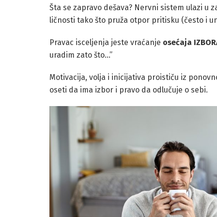
Šta se zapravo dešava? Nervni sistem ulazi u za
ličnosti tako što pruža otpor pritisku (često i 
Pravac isceljenja
jeste vraćanje
osećaja IZBOR
uradim zato što…”
Motivacija, volja i inicijativa proističu iz p
oseti da ima izbor i pravo da odlučuje o sebi.