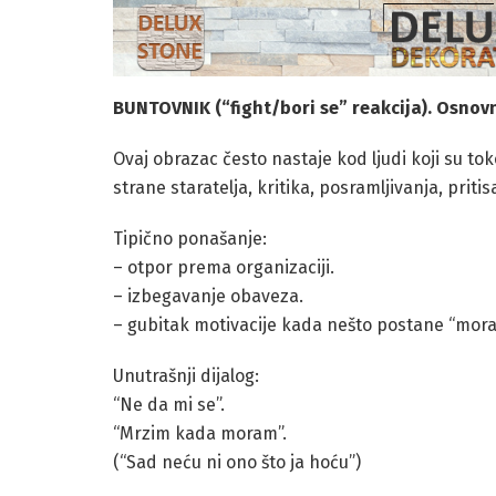
BUNTOVNIK (“fight/bori se” reakcija).
Osnovn
Ovaj obrazac često nastaje kod ljudi koji su to
strane staratelja, kritika, posramljivanja, prit
Tipično ponašanje:
– otpor prema organizaciji.
– izbegavanje obaveza.
– gubitak motivacije kada nešto postane “mora
Unutrašnji dijalog:
“Ne da mi se”.
“Mrzim kada moram”.
(“Sad neću ni ono što ja hoću”)