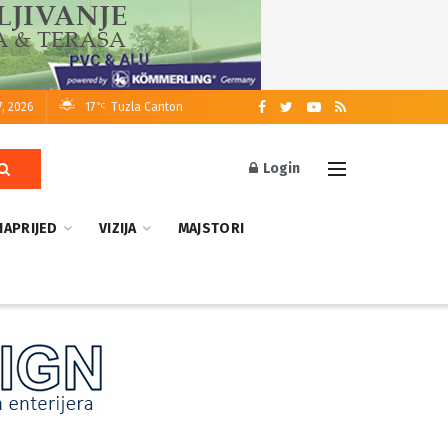
7, 2026
17
Tuzla Canton
°C
Login
NAPRIJED
VIZIJA
MAJSTORI