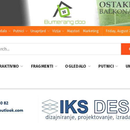
dalo
Putnici
Unaprijed
Vizija
Majstori
Marketing
Friday, August 
RAKTIVNO
FRAGMENTI
OGLEDALO
PUTNICI
U