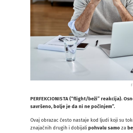
F
PERFEKCIONISTA (“flight/beži” reakcija). Os
savršeno, bolje je da ni ne počinjem”.
Ovaj obrazac često nastaje kod ljudi koji su tok
znajačnih drugih i dobijali
pohvalu samo
za
be