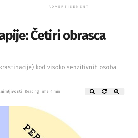
ADVERTISEMENT
pije: Četiri obrasca
krastinacije) kod visoko senzitivnih osoba
nimljivosti
Reading Time: 4 min