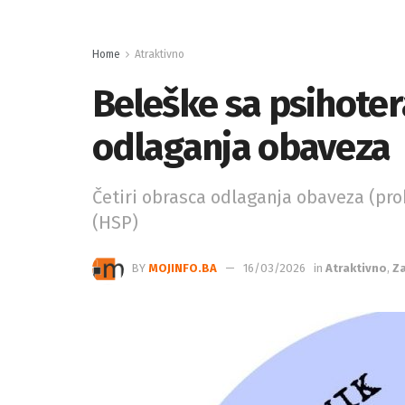
Home
Atraktivno
Beleške sa psihotera
odlaganja obaveza
Četiri obrasca odlaganja obaveza (pro
(HSP)
BY
MOJINFO.BA
16/03/2026
in
Atraktivno
,
Za