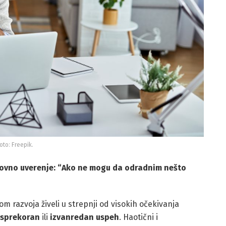
oto: Freepik.
novno uverenje: “Ako ne mogu da odradnim nešto
om razvoja živeli u strepnji od visokih očekivanja
sprekoran
ili
izvanredan uspeh
. Haotični i