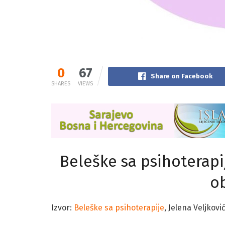
0
67
Share on Facebook
SHARES
VIEWS
Beleške sa psihoterapi
o
Izvor:
Beleške sa psihoterapije
, Jelena Veljkovi