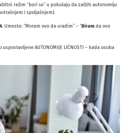
štitni režim “bori se” u pokušaju da zaštiti autonomiju
unutrašnjem i spoljašnjem).
A
. Umesto: “Moram ovo da uradim” – “
Biram
da ovo
onovno uspostavljene AUTONOMIJE LIČNOSTI – kada osoba