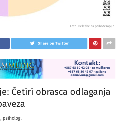
Foto: Beleške sa psihoterapije.
Share on Twitter
je: Četiri obrasca odlaganja
baveza
ć, psiholog.