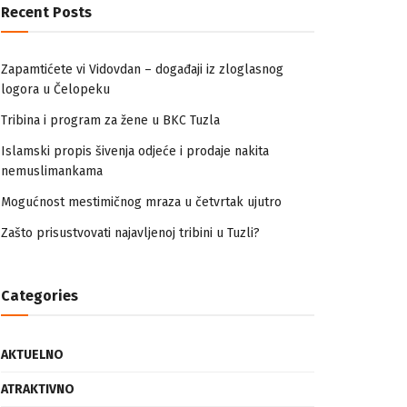
Recent Posts
Zapamtićete vi Vidovdan – događaji iz zloglasnog
logora u Čelopeku
Tribina i program za žene u BKC Tuzla
Islamski propis šivenja odjeće i prodaje nakita
nemuslimankama
Mogućnost mestimičnog mraza u četvrtak ujutro
Zašto prisustvovati najavljenoj tribini u Tuzli?
Categories
AKTUELNO
ATRAKTIVNO