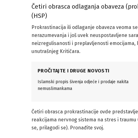
Četiri obrasca odlaganja obaveza (pro
(HSP)
Prokrastinacija ili odlaganje obaveza veoma se č
nerazumevanja i još uvek neuspostavljene sa
neizregulisanosti i preplavljenosti emocijama,
unutrašnjeg Kritičara.
PROČITAJTE I DRUGE NOVOSTI
Islamski propis šivenja odjeće i prodaje nakita
nemuslimankama
Četiri obrasca prokrastinacije ovde predstavlj
reakcijama nervnog sistema na stres i traumu (4F
se, prilagodi se). Pronađite svoj.