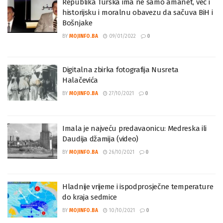
Republika Turska ima ne samo amanet, već i
historijsku i moralnu obavezu da sačuva BiH i
Bošnjake
BY
MOJINFO.BA
09/01/2022
0
Digitalna zbirka fotografija Nusreta
Halačevića
BY
MOJINFO.BA
27/10/2021
0
Imala je najveću predavaonicu: Medreska ili
Daudija džamija (video)
BY
MOJINFO.BA
26/10/2021
0
Hladnije vrijeme i ispodprosječne temperature
do kraja sedmice
BY
MOJINFO.BA
10/10/2021
0