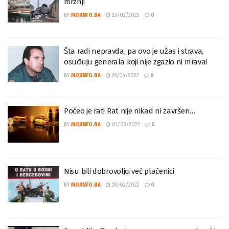
Sead Jasavić: Umjetnost ne smije da služi
mržnji
BY
MOJINFO.BA
23/02/2023
0
Šta radi nepravda, pa ovo je užas i strava,
osuđuju generala koji nije zgazio ni mrava!
BY
MOJINFO.BA
29/04/2022
0
Počeo je rat! Rat nije nikad ni završen…
BY
MOJINFO.BA
01/03/2022
0
Nisu bili dobrovoljci već plaćenici
BY
MOJINFO.BA
28/02/2022
0