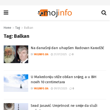
Home
Tag
Balkan
Tag:
Balkan
Na današnji dan uhapšen Radovan Karadžić
BY
MOJINFO.BA
21/07/2025
0
U Makedoniju stiže obilan snijeg, a u BiH
novih 10 centimetara
BY
MOJINFO.BA
09/01/2025
0