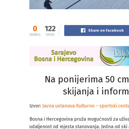
0
122
Share on Facebook
SHARES
VIEWS
Na ponijerima 50 cm 
skijanja i inform
Izvor:
Javna ustanova Kulturno – sportski cent
Bosna i Hercegovina pruža mogućnosti za uživan
udaljenost od mjesta stanovanja. Jedna od ski at