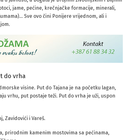
otoci, jame, pećine, krečnjačke formacije, minerali,
u šumama)… Sve ovo čini Ponijere vrijednom, ali i
ijom.
t do vrha
admorske visine. Put do Tajana je na početku lagan,
aju vrhu, put postaje teži. Put do vrha je uži, uspon
, Zavidovići i Vareš.
ma, prirodnim kamenim mostovima sa pećinama,