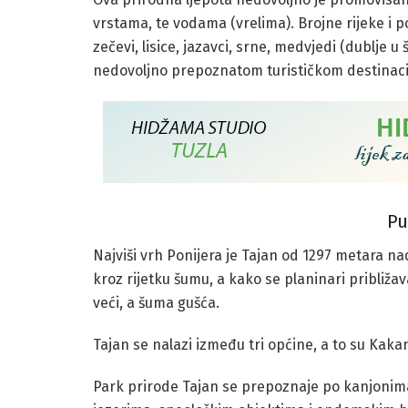
vrstama, te vodama (vrelima). Brojne rijeke i p
zečevi, lisice, jazavci, srne, medvjedi (dublje 
nedovoljno prepoznatom turističkom destinac
Pu
Najviši vrh Ponijera je Tajan od 1297 metara n
kroz rijetku šumu, a kako se planinari približav
veći, a šuma gušća.
Tajan se nalazi između tri općine, a to su Kakanj
Park prirode Tajan se prepoznaje po kanjoni