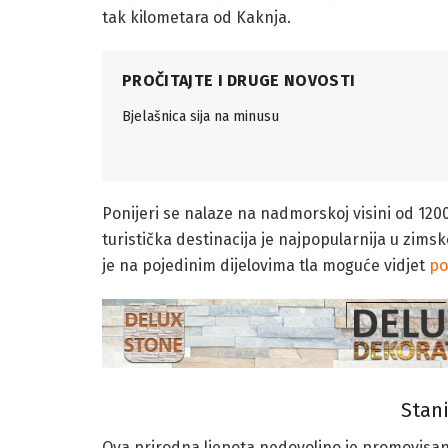
tak kilometara od Kaknja.
PROČITAJTE I DRUGE NOVOSTI
Bjelašnica sija na minusu
Ponijeri se nalaze na nadmorskoj visini od 120
turistička destinacija je najpopularnija u zimsk
je na pojedinim dijelovima tla moguće vidjet
po
Stani
Ova prirodna ljepota nedovoljno je promovisana 