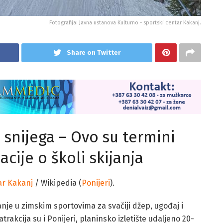
Fotografija: Javna ustanova Kulturno - sportski centar Kakanj.
Share on Twitter
snijega – Ovo su termini
acije o školi skijanja
ar Kakanj
/ Wikipedia (
Ponijeri
).
je u zimskim sportovima za svačiji džep, ugođaj i
rakcija su i Ponijeri, planinsko izletište udaljeno 20-