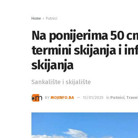
Home
Putnici
Na ponijerima 50 cm
termini skijanja i in
skijanja
Sankalište i skijalište
BY
MOJINFO.BA
13/01/2025
in
Putnici
,
Trave