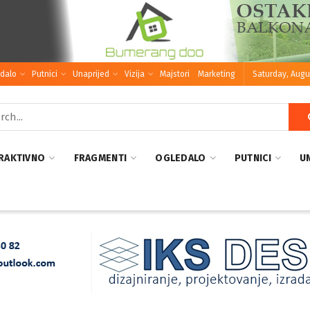
dalo
Putnici
Unaprijed
Vizija
Majstori
Marketing
Saturday, Augu
RAKTIVNO
FRAGMENTI
OGLEDALO
PUTNICI
U