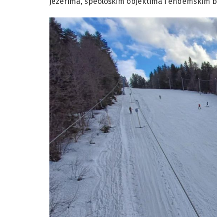
jezerima, speološkim objektima i endemskim b