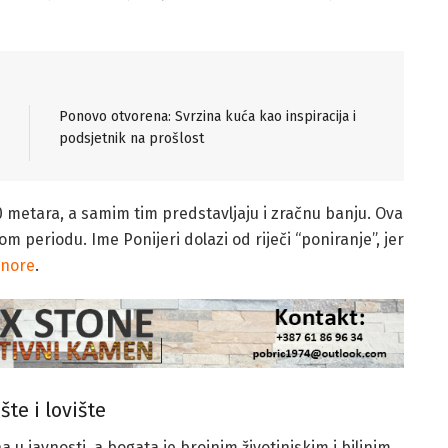
Ponovo otvorena: Svrzina kuća kao inspiracija i
podsjetnik na prošlost
0 metara, a samim tim predstavljaju i zračnu banju. Ova
om periodu. Ime Ponijeri dolazi od riječi “poniranje”, jer
nore
.
šte i lovište
u javnosti, a bogata je brojnim životinjskim i biljnim