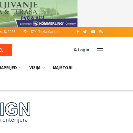
st 8, 2026
17
Tuzla Canton
°C
Login
NAPRIJED
VIZIJA
MAJSTORI