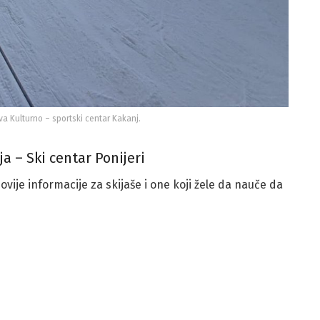
va Kulturno – sportski centar Kakanj.
a – Ski centar Ponijeri
novije informacije za skijaše i one koji žele da nauče da