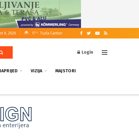
st 8, 2026
17
Tuzla Canton
°C
Login
NAPRIJED
VIZIJA
MAJSTORI