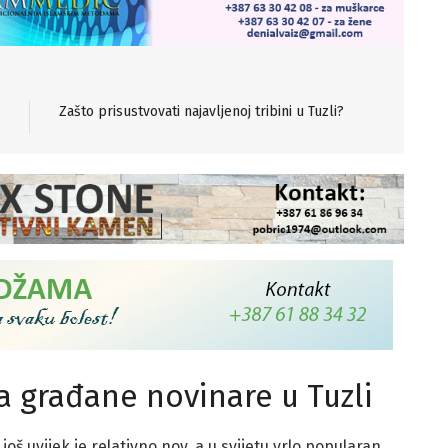
Zašto prisustvovati najavljenoj tribini u Tuzli?
a građane novinare u Tuzli
š uvijek je relativno nov, a u svijetu vrlo popularan.