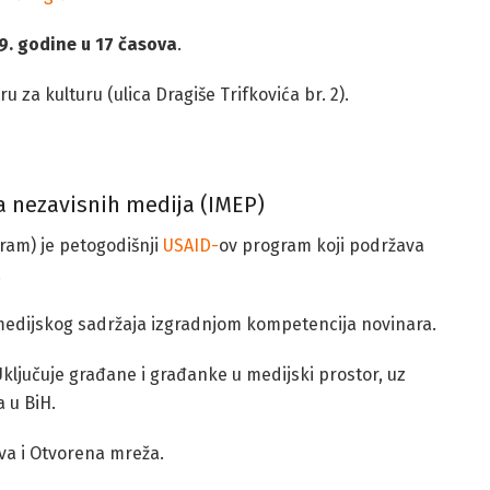
9. godine u 17 časova
.
u za kulturu (ulica Dragiše Trifkovića br. 2).
 nezavisnih medija (IMEP)
am) je petogodišnji
USAID-
ov program koji podržava
.
a medijskog sadržaja izgradnjom kompetencija novinara.
ključuje građane i građanke u medijski prostor, uz
 u BiH.
tva i Otvorena mreža.