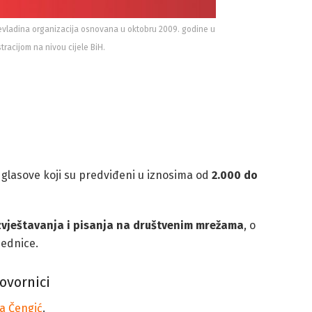
vladina organizacija osnovana u oktobru 2009. godine u
tracijom na nivou cijele BiH.
 glasove koji su predviđeni u iznosima od
2.000 do
izvještavanja i pisanja na društvenim mrežama
, o
jednice.
ovornici
a Čengić
.