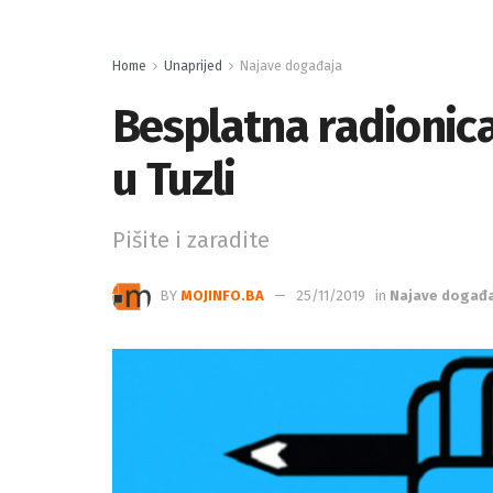
Home
Unaprijed
Najave događaja
Besplatna radionic
u Tuzli
Pišite i zaradite
BY
MOJINFO.BA
25/11/2019
in
Najave događ