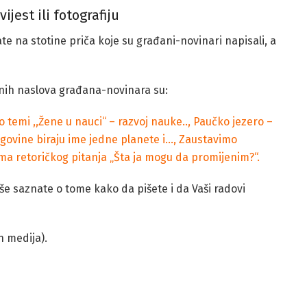
ijest ili fotografiju
e na stotine priča koje su građani-novinari napisali, a
jenih naslova građana-novinara su:
 temi ,,Žene u nauci“ – razvoj nauke..,
Paučko jezero –
govine biraju ime jedne planete i…,
Zaustavimo
ma retoričkog pitanja „Šta ja mogu da promijenim?“.
še saznate o tome kako da pišete i da Vaši radovi
 medija).