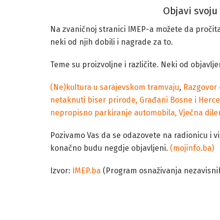
Objavi svoju v
Na zvaničnoj stranici IMEP-a možete da pročitat
neki od njih dobili i nagrade za to.
Teme su proizvoljne i različite. Neki od objavl
(Ne)kultura u sarajevskom tramvaju
,
Razgovor o
netaknuti biser prirode,
Građani Bosne i Herce
nepropisno parkiranje automobila,
Vječna dile
Pozivamo Vas da se odazovete na radionicu i vi
konačno budu negdje objavljeni.
(mojinfo.ba)
Izvor:
IMEP.ba
(Program osnaživanja nezavisnih
Besplatna radionica za građane novinare u Tuzli