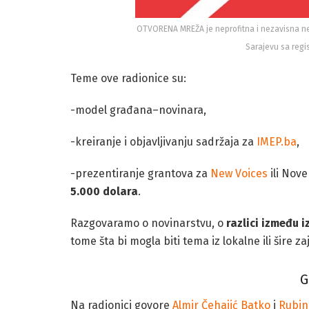
OTVORENA MREŽA je neprofitna i nezavisna ne
Sarajevu sa regis
Teme ove radionice su:
-model građana–novinara,
-kreiranje i objavljivanju sadržaja za
IMEP.ba
,
-prezentiranje grantova za
New Voices
ili Nove
5.000 dolara
.
Razgovaramo o novinarstvu, o
razlici između 
tome šta bi mogla biti tema iz lokalne ili šire za
G
Na radionici govore
Almir Čehajić Batko
i
Rubin