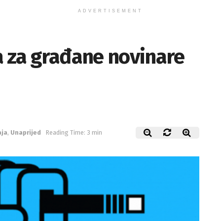
ADVERTISEMENT
a za građane novinare
aja
,
Unaprijed
Reading Time: 3 min