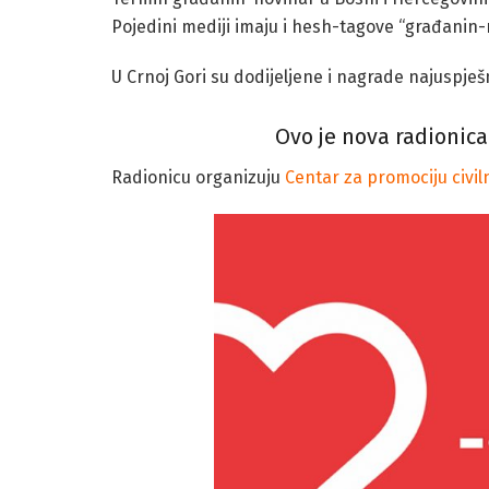
Pojedini mediji imaju i hesh-tagove “građanin-
U Crnoj Gori su dodijeljene i nagrade najuspj
Ovo je nova radionica
Radionicu organizuju
Centar za promociju civil