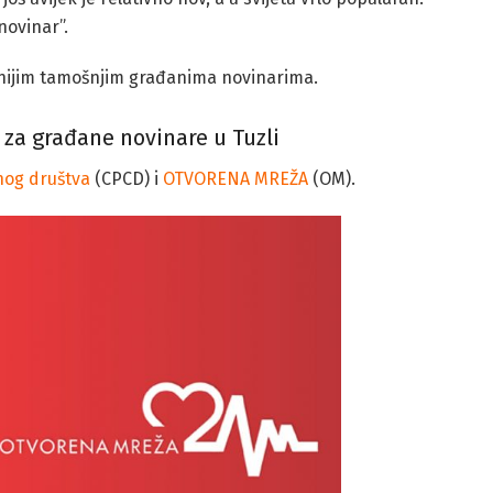
novinar”.
ešnijim tamošnjim građanima novinarima.
 za građane novinare u Tuzli
nog društva
(CPCD) i
OTVORENA MREŽA
(OM).