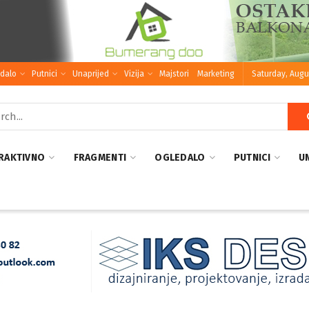
dalo
Putnici
Unaprijed
Vizija
Majstori
Marketing
Saturday, Augu
RAKTIVNO
FRAGMENTI
OGLEDALO
PUTNICI
U