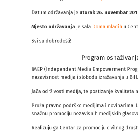
Datum održavanja je
utorak 26. novembar 201
Mjesto održavanja
je sala
Doma mladih
u Centr
Svi su dobrodošli!
Program osnaživanja
IMEP (Independent Media Empowerment Progr
nezavisnost medija i slobodu izražavanja u BiH
Jača održivosti medija, te postizanje kvalitet
Pruža pravne podrške medijima i novinarima. U
snažnu promociju nezavisnih medijskih glasova
Realizuju ga Centar za promociju civilnog druš