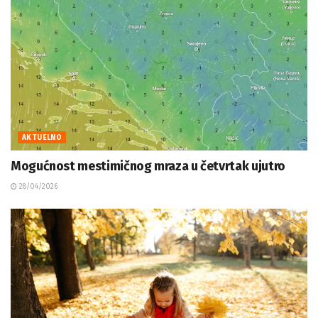
AKTUELNO
Mogućnost mestimičnog mraza u četvrtak ujutro
28/04/2026