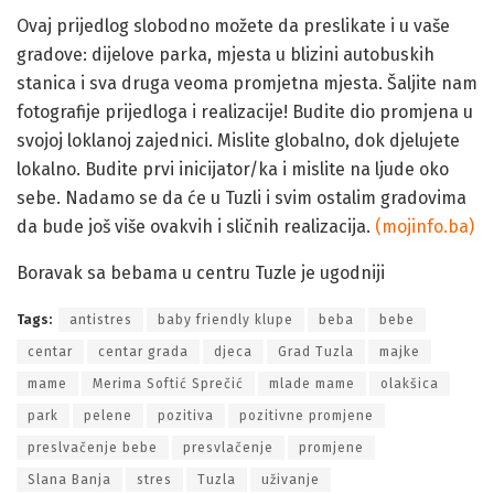
Ovaj prijedlog slobodno možete da preslikate i u vaše
gradove: dijelove parka, mjesta u blizini autobuskih
stanica i sva druga veoma promjetna mjesta. Šaljite nam
fotografije prijedloga i realizacije! Budite dio promjena u
svojoj loklanoj zajednici. Mislite globalno, dok djelujete
lokalno. Budite prvi inicijator/ka i mislite na ljude oko
sebe. Nadamo se da će u Tuzli i svim ostalim gradovima
da bude još više ovakvih i sličnih realizacija.
(mojinfo.ba)
Boravak sa bebama u centru Tuzle je ugodniji
Tags:
antistres
baby friendly klupe
beba
bebe
centar
centar grada
djeca
Grad Tuzla
majke
mame
Merima Softić Sprečić
mlade mame
olakšica
park
pelene
pozitiva
pozitivne promjene
preslvačenje bebe
presvlačenje
promjene
Slana Banja
stres
Tuzla
uživanje