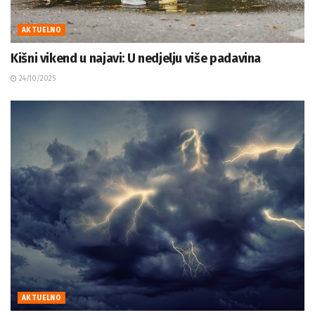
AKTUELNO
Kišni vikend u najavi: U nedjelju više padavina
24/10/2025
AKTUELNO