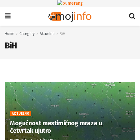
Home
Category
Aktuelno
BiH
BiH
AKTUELNO
Mogućnost mestimičnog mraza u
četvrtak ujutro