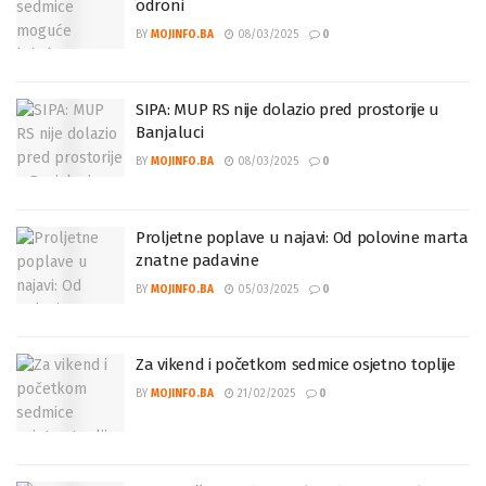
odroni
BY
MOJINFO.BA
08/03/2025
0
SIPA: MUP RS nije dolazio pred prostorije u
Banjaluci
BY
MOJINFO.BA
08/03/2025
0
Proljetne poplave u najavi: Od polovine marta
znatne padavine
BY
MOJINFO.BA
05/03/2025
0
Za vikend i početkom sedmice osjetno toplije
BY
MOJINFO.BA
21/02/2025
0