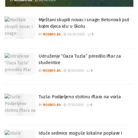
BY
MOJINFO.BA
28/04/2026
Mještani skupili novac i snage: Betonirali put
kojim djeca idu u školu
BY
MOJINFO.BA
20/03/2025
0
Udruženje “Oaza Tuzla” priredilo iftar za
studentice
BY
MOJINFO.BA
18/03/2025
0
Tuzla: Podijeljeno stotinu iftara na vrata
BY
MOJINFO.BA
17/03/2025
0
Iduće sedmice moguće lokalne poplave i