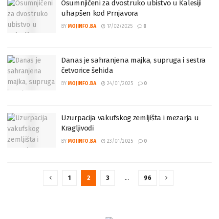
Osumnjičeni za dvostruko ubistvo u Kalesiji
uhapšen kod Prnjavora
BY
MOJINFO.BA
17/02/2025
0
Danas je sahranjena majka, supruga i sestra
četvorice šehida
BY
MOJINFO.BA
24/01/2025
0
Uzurpacija vakufskog zemljišta i mezarja u
Kragljivodi
BY
MOJINFO.BA
23/01/2025
0
1
2
3
…
96