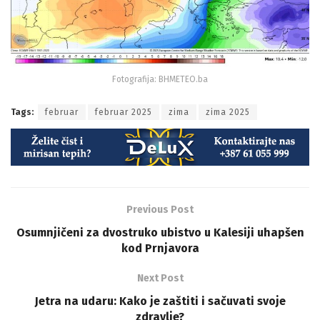
Fotografija: BHMETEO.ba
Tags:
februar
februar 2025
zima
zima 2025
Previous Post
Osumnjičeni za dvostruko ubistvo u Kalesiji uhapšen
kod Prnjavora
Next Post
Jetra na udaru: Kako je zaštiti i sačuvati svoje
zdravlje?