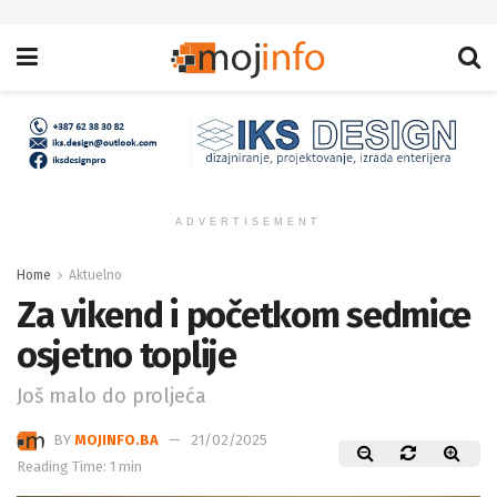
ADVERTISEMENT
Home
Aktuelno
Za vikend i početkom sedmice
osjetno toplije
Još malo do proljeća
BY
MOJINFO.BA
21/02/2025
Reading Time: 1 min