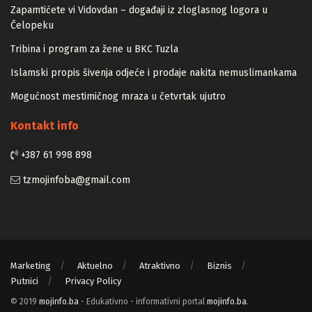
Zapamtićete vi Vidovdan – događaji iz zloglasnog logora u
Čelopeku
Tribina i program za žene u BKC Tuzla
Islamski propis šivenja odjeće i prodaje nakita nemuslimankama
Mogućnost mestimičnog mraza u četvrtak ujutro
Kontakt info
+387 61 998 898
tzmojinfoba@gmail.com
Marketing
Aktuelno
Atraktivno
Biznis
Putnici
Privacy Policy
© 2019
mojinfo.ba
- Edukativno - informativni portal
mojinfo.ba
.