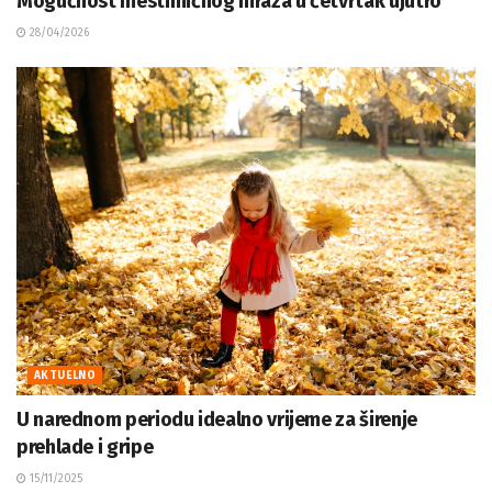
Mogućnost mestimičnog mraza u četvrtak ujutro
28/04/2026
AKTUELNO
U narednom periodu idealno vrijeme za širenje
prehlade i gripe
15/11/2025