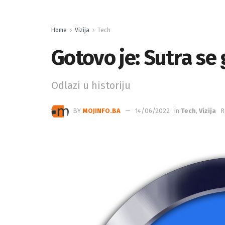
Home
Vizija
Tech
Gotovo je: Sutra se 
Odlazi u historiju
BY
MOJINFO.BA
14/06/2022
in
Tech
,
Vizija
R