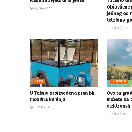
Rade za svjetske klijente
Totalno dru
Objavljene 
22/06/2022
jednog od n
telefona g
16/06/2022
TECH
INOVACIJE
U Tešnju proizvedena prva bh.
Ovo su grad
mobilna kuhinja
možete da o
elektronsk
02/11/2021
16/09/2021