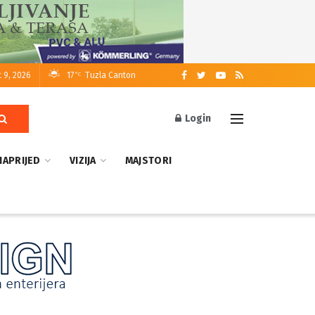
 9, 2026
17
Tuzla Canton
°C
Login
NAPRIJED
VIZIJA
MAJSTORI