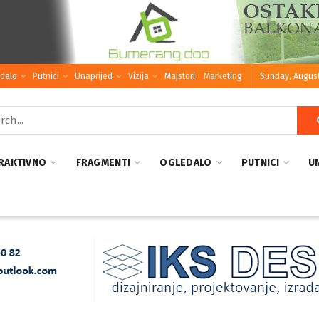
dalo
Putnici
Unaprijed
Vizija
Majstori
Marketing
Sunday, August
RAKTIVNO
FRAGMENTI
OGLEDALO
PUTNICI
U