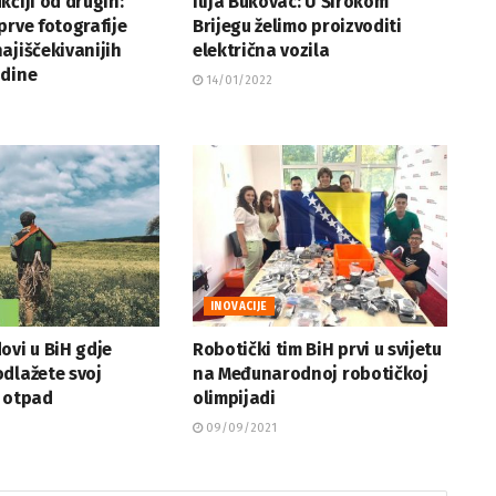
kčiji od drugih:
Ilija Bukovac: U Širokom
prve fotografije
Brijegu želimo proizvoditi
ajiščekivanijih
električna vozila
odine
14/01/2022
INOVACIJE
ovi u BiH gdje
Robotički tim BiH prvi u svijetu
dlažete svoj
na Međunarodnoj robotičkoj
i otpad
olimpijadi
09/09/2021