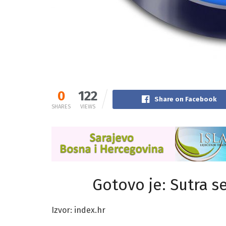
0
122
Share on Facebook
SHARES
VIEWS
Gotovo je: Sutra s
Izvor: index.hr