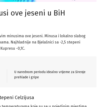
usi ove jeseni u BiH
rvim minusima ove jeseni. Minusa i lokalno slabog
ama. Najhladnije na Bjelašnici sa -2,5 stepeni
a Kupresu -0,1C.
U narednom periodu idealno vrijeme za širenje
prehlade i gripe
tepeni Celzijusa
 sa temperaturama koje su se u pojedinim mjestima