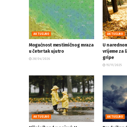
AKTUELNO
AKTUELNO
Mogućnost mestimičnog mraza
U narednom
u četvrtak ujutro
vrijeme za 
gripe
28/04/2026
15/11/2025
AKTUELNO
AKTUELNO