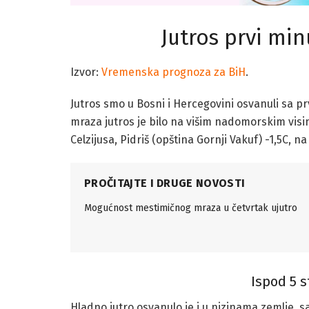
Jutros prvi min
Izvor:
Vremenska prognoza za BiH
.
Jutros smo u Bosni i Hercegovini osvanuli sa p
mraza jutros je bilo na višim nadomorskim visin
Celzijusa, Pidriš (opština Gornji Vakuf) -1,5C, n
PROČITAJTE I DRUGE NOVOSTI
Mogućnost mestimičnog mraza u četvrtak ujutro
Ispod 5 s
Hladno jutro osvanulo je i u nizinama zemlje,