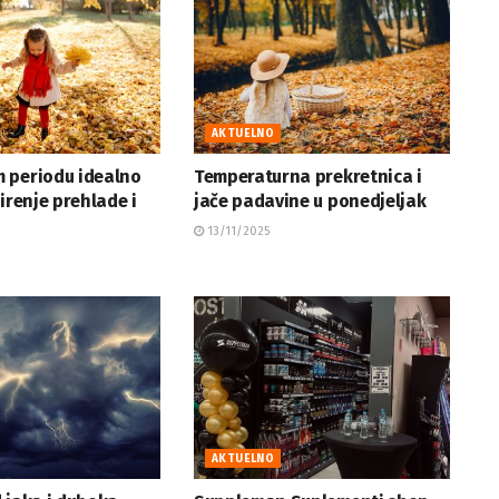
AKTUELNO
 periodu idealno
Temperaturna prekretnica i
širenje prehlade i
jače padavine u ponedjeljak
13/11/2025
AKTUELNO