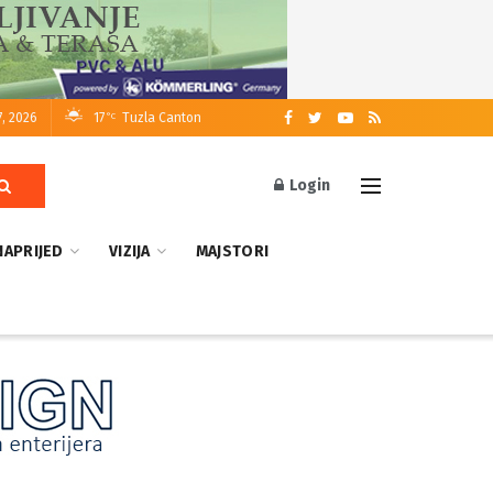
7, 2026
17
Tuzla Canton
°C
Login
NAPRIJED
VIZIJA
MAJSTORI