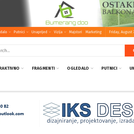
dalo
Putnici
Unaprijed
Vizija
Majstori
Marketing
Friday, August 
RAKTIVNO
FRAGMENTI
OGLEDALO
PUTNICI
U