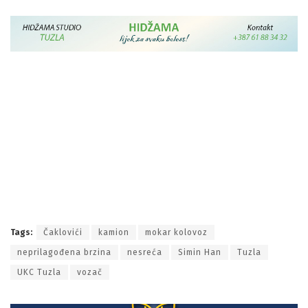
Razlog je neprilagođena brzina i mokar kolovoz. Ova
nezgoda se dogodila prije tunela iz pravca Tuzle prema
Čaklovićima
.
Uviđaj na mjestu nezgode obavili su službenici Policijske
uprave Tuzla.
Saobraćaj na ovoj dionici odvijao se otežano, tačnije
jednom trakom naizmjenično.
(mojinfo.ba)
Tags:
Čaklovići
kamion
mokar kolovoz
neprilagođena brzina
nesreća
Simin Han
Tuzla
UKC Tuzla
vozač