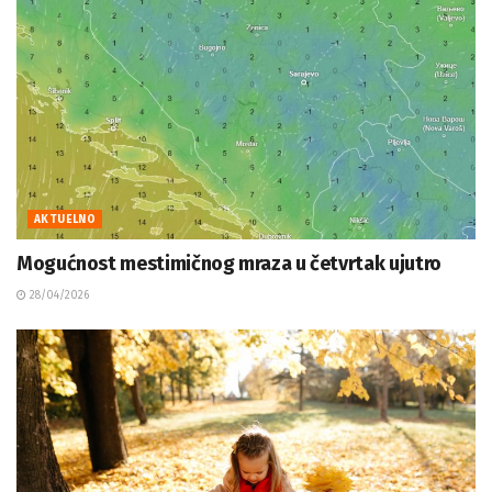
AKTUELNO
Mogućnost mestimičnog mraza u četvrtak ujutro
28/04/2026