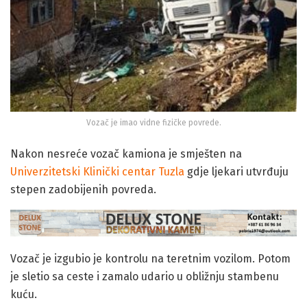
Vozač je imao vidne fizičke povrede.
Nakon nesreće vozač kamiona je smješten na
Univerzitetski Klinički centar Tuzla
gdje ljekari utvrđuju
stepen zadobijenih povreda.
Vozač je izgubio je kontrolu na teretnim vozilom. Potom
je sletio sa ceste i zamalo udario u obližnju stambenu
kuću.