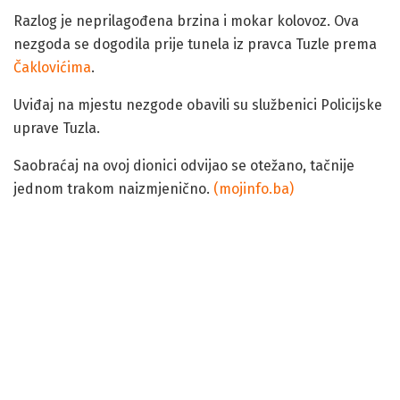
Razlog je neprilagođena brzina i mokar kolovoz. Ova
nezgoda se dogodila prije tunela iz pravca Tuzle prema
Čaklovićima
.
Uviđaj na mjestu nezgode obavili su službenici Policijske
uprave Tuzla.
Saobraćaj na ovoj dionici odvijao se otežano, tačnije
jednom trakom naizmjenično.
(mojinfo.ba)
Kamion sletio sa magistralnog puta i skoro udario u kuću
Nakon nesreće vozač kamiona je smješten na
Univerzitetski Klinički centar Tuzla
gdje ljekari utvrđuju
stepen zadobijenih povreda.
Vozač je izgubio je kontrolu na teretnim vozilom. Potom
je sletio sa ceste i zamalo udario u obližnju stambenu
kuću.