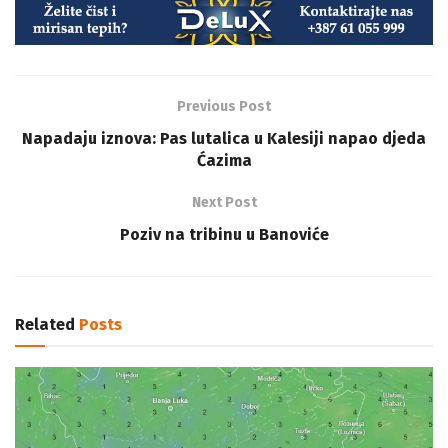
Previous Post
Napadaju iznova: Pas lutalica u Kalesiji napao djeda
Ćazima
Next Post
Poziv na tribinu u Banoviće
Related
Posts