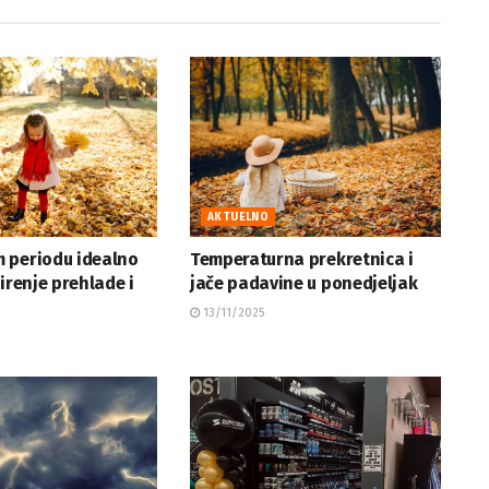
AKTUELNO
 periodu idealno
Temperaturna prekretnica i
širenje prehlade i
jače padavine u ponedjeljak
13/11/2025