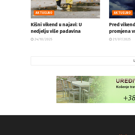
AKTUELNO
AKTUELNO
Kišni vikend u najavi: U
Pred vikend
nedjelju više padavina
promjena 
24/10/2025
21/07/2025