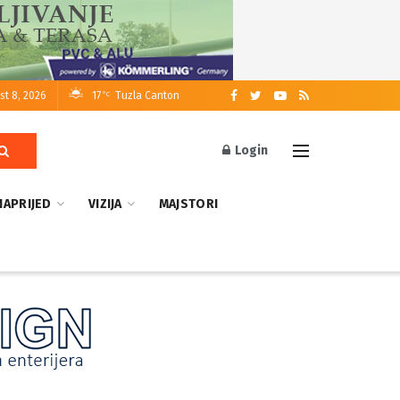
st 8, 2026
17
Tuzla Canton
°C
Login
NAPRIJED
VIZIJA
MAJSTORI