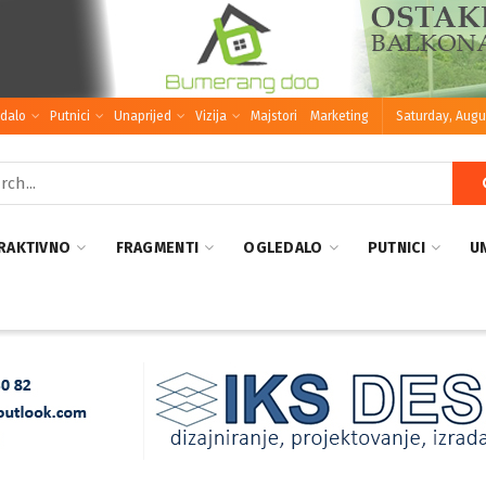
dalo
Putnici
Unaprijed
Vizija
Majstori
Marketing
Saturday, Augu
RAKTIVNO
FRAGMENTI
OGLEDALO
PUTNICI
U