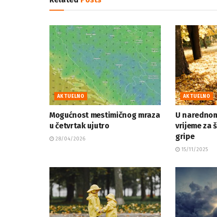
AKTUELNO
AKTUELNO
Mogućnost mestimičnog mraza
U narednom
u četvrtak ujutro
vrijeme za 
gripe
28/04/2026
15/11/2025