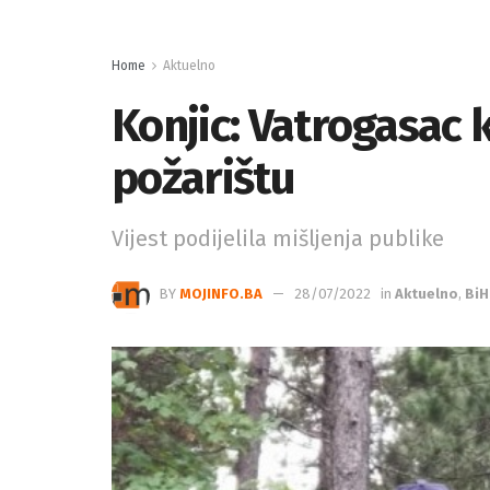
Home
Aktuelno
Konjic: Vatrogasac 
požarištu
Vijest podijelila mišljenja publike
BY
MOJINFO.BA
28/07/2022
in
Aktuelno
,
BiH