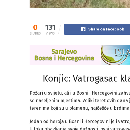
0
131
Share on Facebook
SHARES
VIEWS
Konjic: Vatrogasac k
Požari u svijetu, ali i u Bosni i Hercegovini za
se naseljenim mjestima. Veliki teret ovih dana
terenima koji su u plamenu, najčešće u brdima
Jedan od heroja u Bosni i Hercegovini je i vat
U toku obavljanja svoje dužnosti, ovaj vatrogas