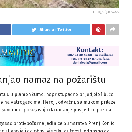
Fotografija: AVAZ.
Share on Twitter
lanjao namaz na požarištu
hvataju u plamen šume, nepristupačne prijedjele i bliže
 je na vatrogascima. Heroji, odvažni, sa mukom prilaze
, šumama i pokušavaju da umanje posljedice požara.
rogasac protivpožarne jedinice Šumarstva Prenj Konjic.
ac stigao je i da obavi vjersku dužnost, odnosno da