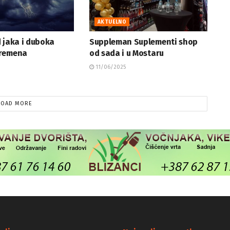
AKTUELNO
 jaka i duboka
Suppleman Suplementi shop
vremena
od sada i u Mostaru
11/06/2025
LOAD MORE