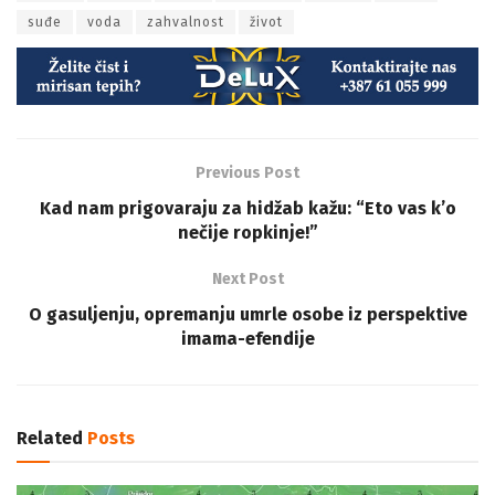
suđe
voda
zahvalnost
život
Previous Post
Kad nam prigovaraju za hidžab kažu: “Eto vas k’o
nečije ropkinje!”
Next Post
O gasuljenju, opremanju umrle osobe iz perspektive
imama-efendije
Related
Posts