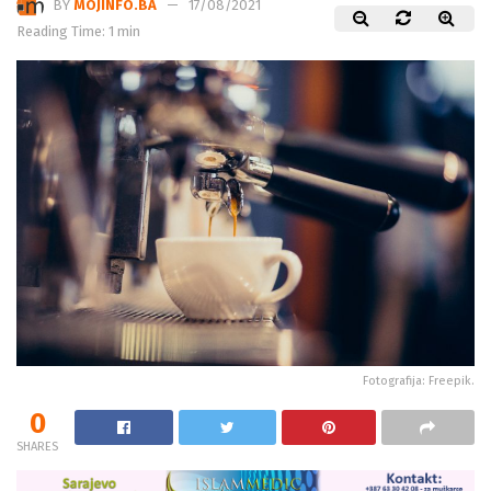
BY
MOJINFO.BA
17/08/2021
Reading Time: 1 min
Fotografija: Freepik.
0
SHARES