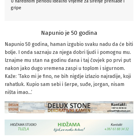
U narednom periodu idealno vrijeme za širenje prehlade i
gripe
Napunio je 50 godina
Napunio 50 godina, haman izgubio svaku nadu da će biti
bolje. I onda saznaju za njega dobri ljudi i pomognu mu.
Iznajme mu stan na godinu dana i taj čovjek po prvi put
nakon jako dugo vremena zaspi u toplom i sigurnom.
Kaže: ‘Tako mi je fino, ne bih nigdje izlazio najradije, koji
rahatluk. Kupio sam sebi i šerpe, suđe, jorgan, nisam
ništa imao…’