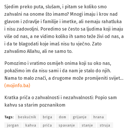
Sjedim preko puta, slušam, i pitam se koliko smo
zahvalni na onome što imamo? Mnogi imaju i krov nad
glavom i zdravlje i familije i imetke, ali nemaju rahatluka
i nisu zadovoljni. Poredimo se često sa ljudima koji imaju
više od nas, a ne vidimo koliko ih samo teže živi od nas, a
i da te blagodati koje imaš nisu tu vječno. Zato
zahvalimo Allahu, ali ne samo to.
Pomozimo i vratimo osmijeh onima koji su oko nas,
pokažimo im da nisu sami i da nam je stalo do njih.
Nama to malo znači, a drugome može promijeniti svijet…
(mojinfo.ba)
Kratka priča o zahvalnosti i nezahvalnosti: Popio sam
kahvu sa starim poznanikom
Tags:
beskućnik
briga
dom
grijanje
hrana
jorgan
kahva
priča
spavanje
stanje
struja