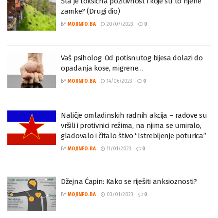
Šta je toksična pozitivnost i koje su to njene
zamke? (Drugi dio)
BY
MOJINFO.BA
20/07/2023
0
Vaš psiholog: Od potisnutog bijesa dolazi do
opadanja kose, migrene…
BY
MOJINFO.BA
14/06/2023
0
Naličje omladinskih radnih akcija – radove su
vršili i protivnici režima, na njima se umiralo,
gladovalo i čitalo štivo “Istrebljenje poturica”
BY
MOJINFO.BA
11/01/2023
0
Džejna Ćapin: Kako se riješiti anksioznosti?
BY
MOJINFO.BA
03/01/2023
0