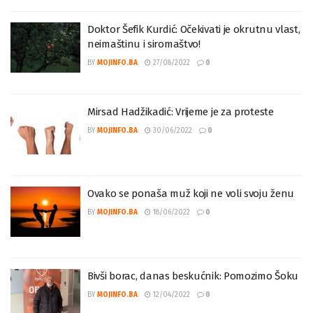
Doktor Šefik Kurdić: Očekivati je okrutnu vlast,
neimaštinu i siromaštvo!
BY
MOJINFO.BA
27/08/2022
0
Mirsad Hadžikadić: Vrijeme je za proteste
BY
MOJINFO.BA
30/06/2022
0
Ovako se ponaša muž koji ne voli svoju ženu
BY
MOJINFO.BA
18/06/2022
0
Bivši borac, danas beskućnik: Pomozimo Šoku
BY
MOJINFO.BA
12/04/2022
0