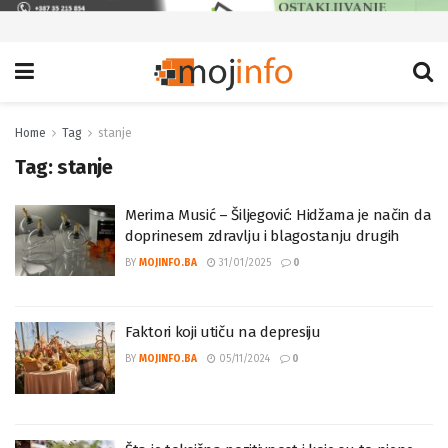
Home
Tag
stanje
Tag:
stanje
Merima Musić – Šiljegović: Hidžama je način da
doprinesem zdravlju i blagostanju drugih
BY
MOJINFO.BA
31/01/2025
0
Faktori koji utiču na depresiju
BY
MOJINFO.BA
05/11/2024
0