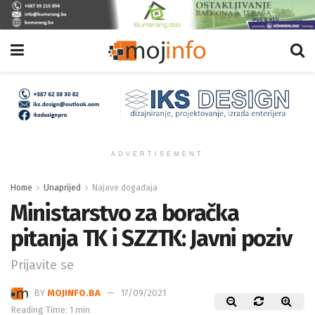
ADVERTISEMENT
Home
Unaprijed
Najave događaja
Ministarstvo za boračka
pitanja TK i SZZTK: Javni poziv
Prijavite se
BY
MOJINFO.BA
17/09/2021
Reading Time: 1 min