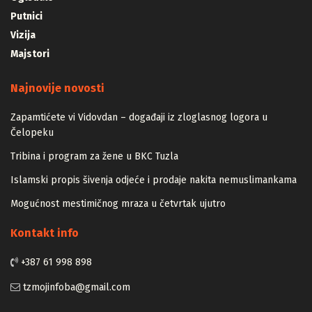
Putnici
Vizija
Majstori
Najnovije novosti
Zapamtićete vi Vidovdan – događaji iz zloglasnog logora u
Čelopeku
Tribina i program za žene u BKC Tuzla
Islamski propis šivenja odjeće i prodaje nakita nemuslimankama
Mogućnost mestimičnog mraza u četvrtak ujutro
Kontakt info
+387 61 998 898
tzmojinfoba@gmail.com