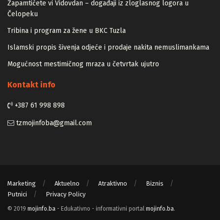
Zapamtićete vi Vidovdan – događaji iz zloglasnog logora u
Čelopeku
Tribina i program za žene u BKC Tuzla
Islamski propis šivenja odjeće i prodaje nakita nemuslimankama
Mogućnost mestimičnog mraza u četvrtak ujutro
Kontakt info
+387 61 998 898
tzmojinfoba@gmail.com
Marketing
Aktuelno
Atraktivno
Biznis
Putnici
Privacy Policy
© 2019
mojinfo.ba
- Edukativno - informativni portal
mojinfo.ba
.