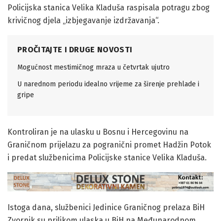
Policijska stanica Velika Kladuša raspisala potragu zbog
krivičnog djela „izbjegavanje izdržavanja“.
PROČITAJTE I DRUGE NOVOSTI
Mogućnost mestimičnog mraza u četvrtak ujutro
U narednom periodu idealno vrijeme za širenje prehlade i
gripe
Kontroliran je na ulasku u Bosnu i Hercegovinu na
Graničnom prijelazu za pogranični promet Hadžin Potok
i predat službenicima Policijske stanice Velika Kladuša.
Istoga dana, službenici Jedinice Graničnog prelaza BiH
Zvornik su prilikom ulaska u BiH na Međunarodnom