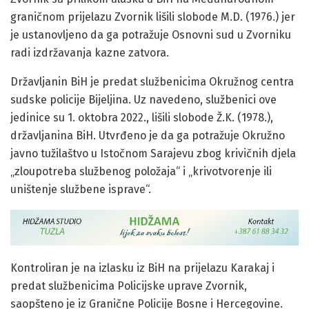
graničnom prijelazu Zvornik lišili slobode M.D. (1976.) jer
je ustanovljeno da ga potražuje Osnovni sud u Zvorniku
radi izdržavanja kazne zatvora.
Državljanin BiH je predat službenicima Okružnog centra
sudske policije Bijeljina. Uz navedeno, službenici ove
jedinice su 1. oktobra 2022., lišili slobode Ž.K. (1978.),
državljanina BiH. Utvrđeno je da ga potražuje Okružno
javno tužilaštvo u Istočnom Sarajevu zbog krivičnih djela
„zloupotreba službenog položaja“ i „krivotvorenje ili
uništenje službene isprave“.
Kontroliran je na izlasku iz BiH na prijelazu Karakaj i
predat službenicima Policijske uprave Zvornik,
saopšteno je iz Granične Policije Bosne i Hercegovine.