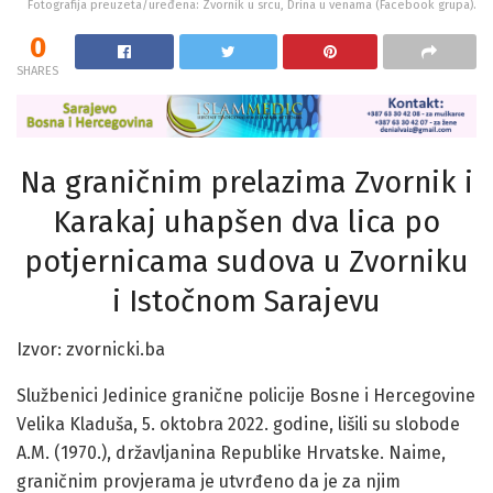
Fotografija preuzeta/uređena: Zvornik u srcu, Drina u venama (Facebook grupa).
0
SHARES
Na graničnim prelazima Zvornik i
Karakaj uhapšen dva lica po
potjernicama sudova u Zvorniku
i Istočnom Sarajevu
Izvor: zvornicki.ba
Službenici Jedinice granične policije Bosne i Hercegovine
Velika Kladuša, 5. oktobra 2022. godine, lišili su slobode
A.M. (1970.), državljanina Republike Hrvatske. Naime,
graničnim provjerama je utvrđeno da je za njim