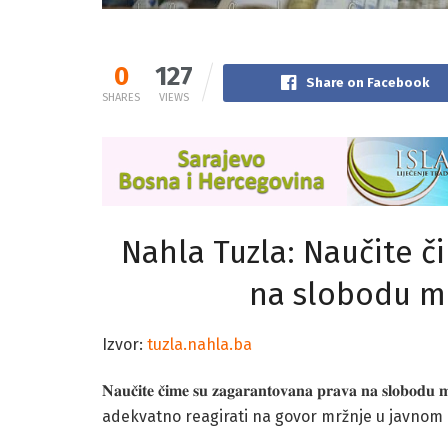
0
127
Share on Facebook
SHARES
VIEWS
Nahla Tuzla: Naučite č
na slobodu mis
Izvor:
tuzla.nahla.ba
𝐍𝐚𝐮𝐜̌𝐢𝐭𝐞 𝐜̌𝐢𝐦𝐞 𝐬𝐮 𝐳𝐚𝐠𝐚𝐫𝐚𝐧𝐭𝐨𝐯𝐚𝐧𝐚 𝐩𝐫𝐚𝐯𝐚 𝐧𝐚 𝐬𝐥
adekvatno reagirati na govor mržnje u javnom 