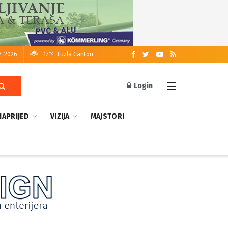
7, 2026
17
Tuzla Canton
°C
Login
NAPRIJED
VIZIJA
MAJSTORI