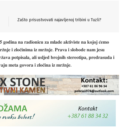
Zašto prisustvovati najavljenoj tribini u Tuzli?
 𝐠𝐨𝐝𝐢𝐧𝐚 𝐧𝐚 𝐫𝐚𝐝𝐢𝐨𝐧𝐢𝐜𝐮 𝐳𝐚 𝐦𝐥𝐚𝐝𝐞 𝐚𝐤𝐭𝐢𝐯𝐢𝐬𝐭𝐞 𝐧𝐚 𝐤𝐨𝐣𝐨𝐣 𝐜́𝐞𝐦𝐨
𝐫𝐳̌𝐧𝐣𝐞 𝐢 𝐳𝐥𝐨𝐜̌𝐢𝐧𝐢𝐦𝐚 𝐢𝐳 𝐦𝐫𝐳̌𝐧𝐣𝐞. 𝐏𝐫𝐚𝐯𝐚 𝐢 𝐬𝐥𝐨𝐛𝐨𝐝𝐞 𝐧𝐚𝐦 𝐣𝐞𝐬𝐮
𝐳̌𝐚𝐯𝐚 𝐩𝐨𝐭𝐩𝐢𝐬𝐚𝐥𝐚, 𝐚𝐥𝐢 𝐮𝐬𝐥𝐣𝐞𝐝 𝐛𝐫𝐨𝐣𝐧𝐢𝐡 𝐬𝐭𝐞𝐫𝐞𝐨𝐭𝐢𝐩𝐚, 𝐩𝐫𝐞𝐝𝐫𝐚𝐬𝐮𝐝𝐚 𝐢
𝐯𝐚𝐣𝐮 𝐦𝐞𝐭𝐚 𝐠𝐨𝐯𝐨𝐫𝐚 𝐢 𝐳𝐥𝐨𝐜̌𝐢𝐧𝐚 𝐢𝐳 𝐦𝐫𝐳̌𝐧𝐣𝐞.