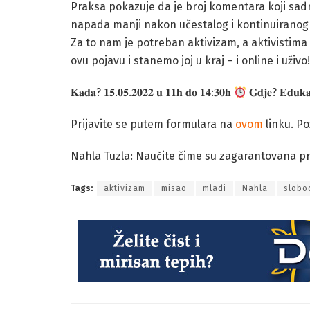
Praksa pokazuje da je broj komentara koji sadr
napada manji nakon učestalog i kontinuiranog i
Za to nam je potreban aktivizam, a aktivistima
ovu pojavu i stanemo joj u kraj – i online i uživo!
𝐊𝐚𝐝𝐚? 𝟏𝟓.𝟎𝟓.𝟐𝟎𝟐𝟐 𝐮 𝟏𝟏𝐡 𝐝𝐨 𝟏𝟒:𝟑𝟎𝐡
𝐆𝐝𝐣𝐞? 𝐄𝐝𝐮𝐤𝐚𝐜
Prijavite se putem formulara na
ovom
linku. Po
Nahla Tuzla: Naučite čime su zagarantovana prav
Tags:
aktivizam
misao
mladi
Nahla
slobo