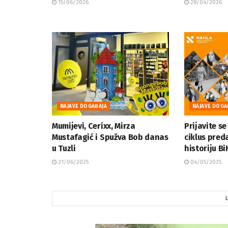
15/06/2026
28/04/2026
NAJAVE DOGAĐAJA
NAJAVE DOGA
Mumijevi, Cerixx, Mirza
Prijavite s
Mustafagić i Spužva Bob danas
ciklus pred
u Tuzli
historiju Bi
21/06/2025
04/05/2025