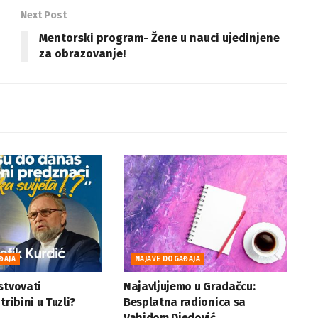
Next Post
Mentorski program- Žene u nauci ujedinjene
za obrazovanje!
ĐAJA
NAJAVE DOGAĐAJA
stvovati
Najavljujemo u Gradačcu:
tribini u Tuzli?
Besplatna radionica sa
Vahidom Djedović