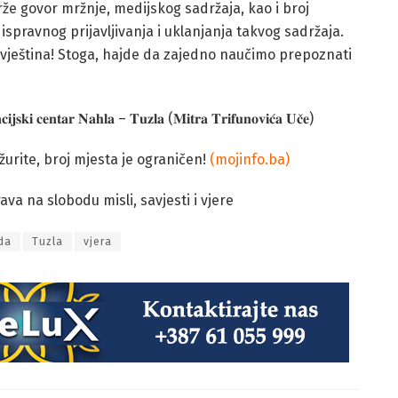
že govor mržnje, medijskog sadržaja, kao i broj
spravnog prijavljivanja i uklanjanja takvog sadržaja.
 vještina! Stoga, hajde da zajedno naučimo prepoznati
𝐣𝐬𝐤𝐢 𝐜𝐞𝐧𝐭𝐚𝐫 𝐍𝐚𝐡𝐥𝐚 – 𝐓𝐮𝐳𝐥𝐚 (𝐌𝐢𝐭𝐫𝐚 𝐓𝐫𝐢𝐟𝐮𝐧𝐨𝐯𝐢𝐜́𝐚 𝐔𝐜̌𝐞)
žurite, broj mjesta je ograničen!
(mojinfo.ba)
a na slobodu misli, savjesti i vjere
da
Tuzla
vjera