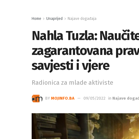
Home
Unaprijed
Najave događaja
Nahla Tuzla: Naučit
zagarantovana prava
savjesti i vjere
Radionica za mlade aktiviste
BY
MOJINFO.BA
09/05/2022
in
Najave doga