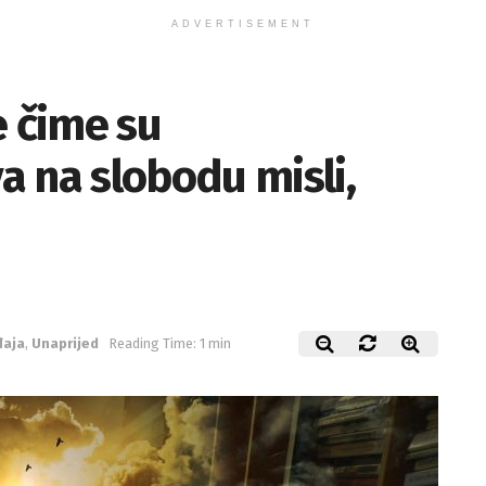
ADVERTISEMENT
e čime su
 na slobodu misli,
đaja
,
Unaprijed
Reading Time: 1 min