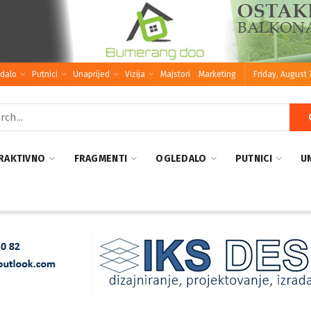
dalo
Putnici
Unaprijed
Vizija
Majstori
Marketing
Friday, August 
RAKTIVNO
FRAGMENTI
OGLEDALO
PUTNICI
U