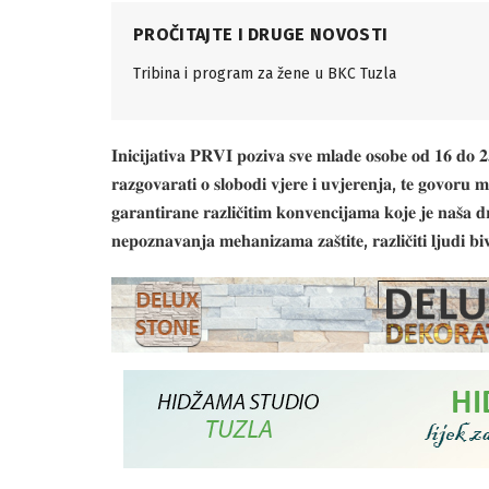
PROČITAJTE I DRUGE NOVOSTI
Tribina i program za žene u BKC Tuzla
𝐈𝐧𝐢𝐜𝐢𝐣𝐚𝐭𝐢𝐯𝐚 𝐏𝐑𝐕𝐈 𝐩𝐨𝐳𝐢𝐯𝐚 𝐬𝐯𝐞 𝐦𝐥𝐚𝐝𝐞 𝐨𝐬𝐨𝐛𝐞 𝐨𝐝 𝟏𝟔 𝐝𝐨 𝟐
𝐫𝐚𝐳𝐠𝐨𝐯𝐚𝐫𝐚𝐭𝐢 𝐨 𝐬𝐥𝐨𝐛𝐨𝐝𝐢 𝐯𝐣𝐞𝐫𝐞 𝐢 𝐮𝐯𝐣𝐞𝐫𝐞𝐧𝐣𝐚, 𝐭𝐞 𝐠𝐨𝐯𝐨𝐫𝐮 𝐦
𝐠𝐚𝐫𝐚𝐧𝐭𝐢𝐫𝐚𝐧𝐞 𝐫𝐚𝐳𝐥𝐢𝐜̌𝐢𝐭𝐢𝐦 𝐤𝐨𝐧𝐯𝐞𝐧𝐜𝐢𝐣𝐚𝐦𝐚 𝐤𝐨𝐣𝐞 𝐣𝐞 𝐧𝐚𝐬̌𝐚 𝐝𝐫
𝐧𝐞𝐩𝐨𝐳𝐧𝐚𝐯𝐚𝐧𝐣𝐚 𝐦𝐞𝐡𝐚𝐧𝐢𝐳𝐚𝐦𝐚 𝐳𝐚𝐬̌𝐭𝐢𝐭𝐞, 𝐫𝐚𝐳𝐥𝐢𝐜̌𝐢𝐭𝐢 𝐥𝐣𝐮𝐝𝐢 𝐛𝐢