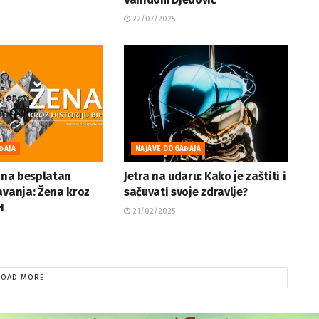
22/07/2025
ĐAJA
NAJAVE DOGAĐAJA
e na besplatan
Jetra na udaru: Kako je zaštiti i
avanja: Žena kroz
sačuvati svoje zdravlje?
H
21/02/2025
LOAD MORE