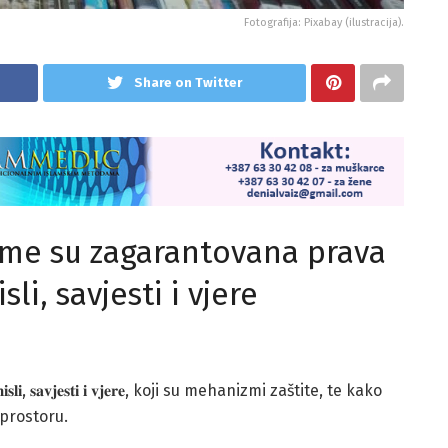
Fotografija: Pixabay (ilustracija).
Share on Twitter
ime su zagarantovana prava
li, savjesti i vjere
𝐛𝐨𝐝𝐮 𝐦𝐢𝐬𝐥𝐢, 𝐬𝐚𝐯𝐣𝐞𝐬𝐭𝐢 𝐢 𝐯𝐣𝐞𝐫𝐞, koji su mehanizmi zaštite, te kako
prostoru.