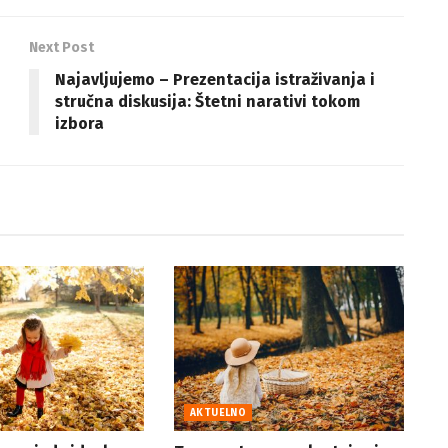
Next Post
Najavljujemo – Prezentacija istraživanja i
stručna diskusija: Štetni narativi tokom
izbora
AKTUELNO