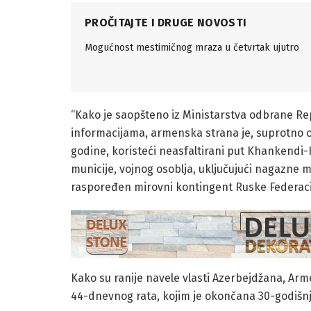
PROČITAJTE I DRUGE NOVOSTI
Mogućnost mestimičnog mraza u četvrtak ujutro
“Kako je saopšteno iz Ministarstva odbrane R
informacijama, armenska strana je, suprotno o
godine, koristeći neasfaltirani put Khankendi-Kh
municije, vojnog osoblja, uključujući nagazne 
raspoređen mirovni kontingent Ruske Federacij
Kako su ranije navele vlasti Azerbejdžana, Arm
44-dnevnog rata, kojim je okončana 30-godišnj