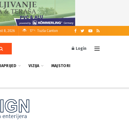
st 8, 2026
17
Tuzla Canton
°C
Login
NAPRIJED
VIZIJA
MAJSTORI