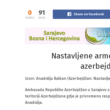
0
91
Share on Facebook
SHARES
VIEWS
Nastavljene arm
azerbej
Izvor: Anadolija Balkan (Azerbejdžan: Nastavl
Ambasada Republike Azerbejdžan u Sarajevu sa
teritoriji Azerbejdžana gdje je privremeno ras
Anadolija.