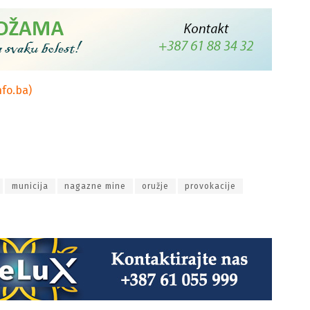
nfo.ba)
municija
nagazne mine
oružje
provokacije