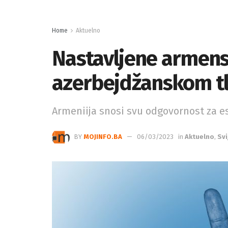
Home
Aktuelno
Nastavljene armens
azerbejdžanskom t
Armeniija snosi svu odgovornost za es
BY
MOJINFO.BA
06/03/2023
in
Aktuelno
,
Svi