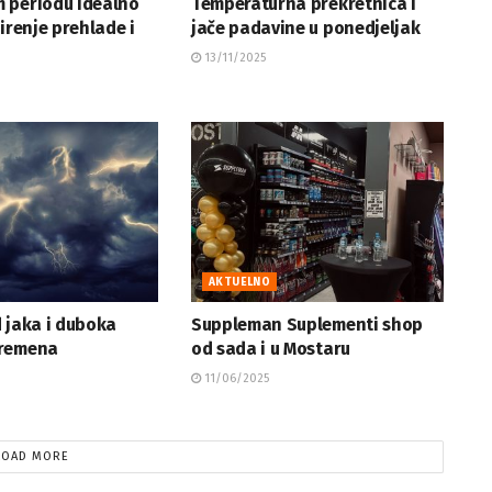
 periodu idealno
Temperaturna prekretnica i
širenje prehlade i
jače padavine u ponedjeljak
13/11/2025
AKTUELNO
 jaka i duboka
Suppleman Suplementi shop
vremena
od sada i u Mostaru
11/06/2025
LOAD MORE