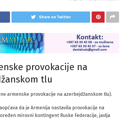
Share on Twitter
enske provokacije na
džanskom tlu
jene armenske provokacije na azerbejdžanskom tlu).
općava da je Armenija nastavila provokacije na
poređen mirovni kontingent Ruske Federacije, javlja