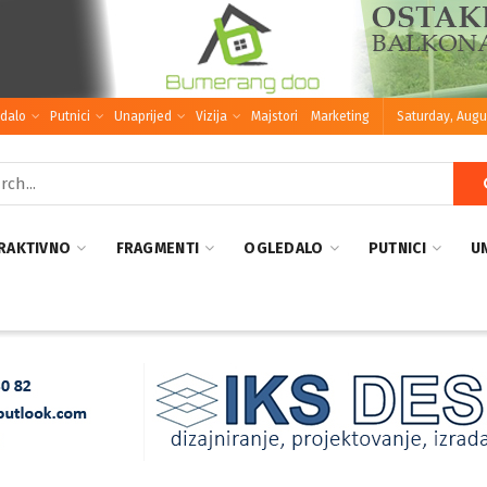
dalo
Putnici
Unaprijed
Vizija
Majstori
Marketing
Saturday, Augu
RAKTIVNO
FRAGMENTI
OGLEDALO
PUTNICI
U