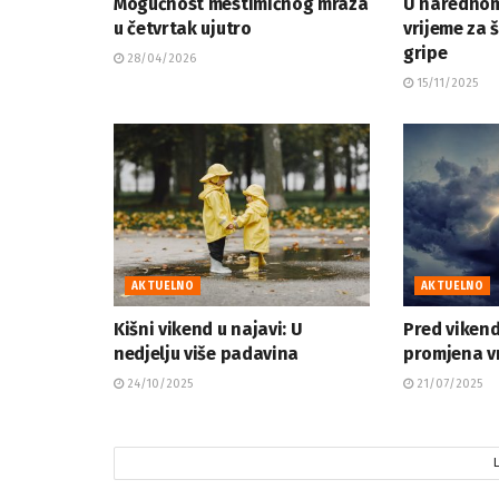
Mogućnost mestimičnog mraza
U narednom
u četvrtak ujutro
vrijeme za 
gripe
28/04/2026
15/11/2025
AKTUELNO
AKTUELNO
Kišni vikend u najavi: U
Pred vikend
nedjelju više padavina
promjena 
24/10/2025
21/07/2025