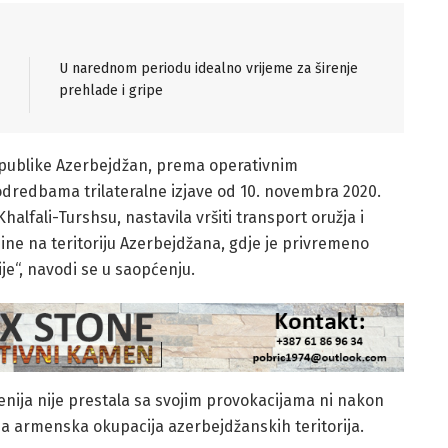
U narednom periodu idealno vrijeme za širenje
prehlade i gripe
epublike Azerbejdžan, prema operativnim
dredbama trilateralne izjave od 10. novembra 2020.
alfali-Turshsu, nastavila vršiti transport oružja i
mine na teritoriju Azerbejdžana, gdje je privremeno
e“, navodi se u saopćenju.
enija nije prestala sa svojim provokacijama ni nakon
a armenska okupacija azerbejdžanskih teritorija.