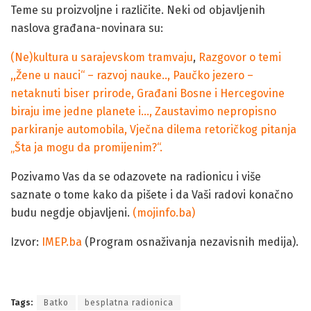
Teme su proizvoljne i različite. Neki od objavljenih
naslova građana-novinara su:
(Ne)kultura u sarajevskom tramvaju
,
Razgovor o temi
,,Žene u nauci“ – razvoj nauke..,
Paučko jezero –
netaknuti biser prirode,
Građani Bosne i Hercegovine
biraju ime jedne planete i…,
Zaustavimo nepropisno
parkiranje automobila,
Vječna dilema retoričkog pitanja
„Šta ja mogu da promijenim?“.
Pozivamo Vas da se odazovete na radionicu i više
saznate o tome kako da pišete i da Vaši radovi konačno
budu negdje objavljeni.
(mojinfo.ba)
Izvor:
IMEP.ba
(Program osnaživanja nezavisnih medija).
Nova besplatna radionica za građane novinare u Tuzli
Tags:
Batko
besplatna radionica