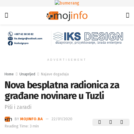
ADVERTISEMENT
Home
Unaprijed
Najave događaja
Nova besplatna radionica za
građane novinare u Tuzli
Piši i zaradi
BY
MOJINFO.BA
22/01/2020
Reading Time: 3 min