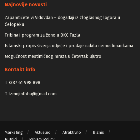
Najnovije novosti
Zapamtićete vi Vidovdan – događaji iz zloglasnog logora u
Čelopeku
Tribina i program za žene u BKC Tuzla
Islamski propis šivenja odjeće i prodaje nakita nemuslimankama
Mogućnost mestimičnog mraza u četvrtak ujutro
Kontakt info
+387 61 998 898
tzmojinfoba@gmail.com
Marketing
Aktuelno
Atraktivno
Biznis
Putnici
Privacy Policy