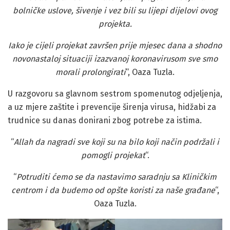
bolničke uslove, šivenje i vez bili su lijepi dijelovi ovog
projekta.
Iako je cijeli projekat završen prije mjesec dana a shodno
novonastaloj situaciji izazvanoj koronavirusom sve smo
morali p
rolongirati
“, Oaza Tuzla.
U razgovoru sa glavnom sestrom spomenutog odjeljenja,
a uz mjere zaštite i prevencije širenja virusa, hidžabi za
trudnice su danas donirani zbog potrebe za istima.
“
Allah da nagradi sve koji su na bilo koji način podržali i
pomogli projekat
“.
“
Potruditi ćemo se da nastavimo saradnju sa Kliničkim
centrom i da budemo od opšte koristi za naše građane
“,
Oaza Tuzla.