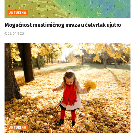
AKTUELNO
Mogućnost mestimičnog mraza u četvrtak ujutro
28/04/2026
AKTUELNO