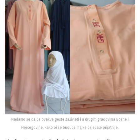
Nadamo se da će ovakve geste zaživjeti i u drugim gradovima Bosne i
Hercegovine, kako bi se buduće majke osjećale prijatnije.