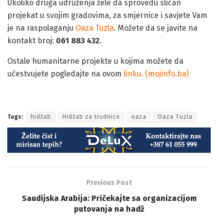
Ukoliko druga udruženja žele da sprovedu sličan
projekat u svojim gradovima, za smjernice i savjete Vam
je na raspolaganju
Oaza Tuzla
. Možete da se javite na
kontakt broj:
061 883 432
.
Ostale humanitarne projekte u kojima možete da
učestvujete pogledajte na ovom
linku
.
(mojinfo.ba)
Nove spavaćice i hidžabi za trudnice i porodilje u Tuzli
Tags:
hidžab
Hidžab za trudnice
oaza
Oaza Tuzla
Previous Post
Saudijska Arabija: Pričekajte sa organizacijom
putovanja na hadž