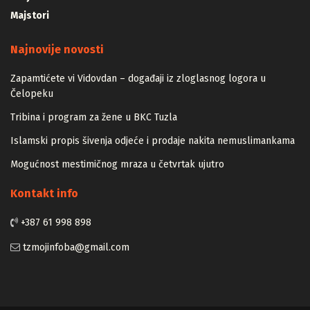
Majstori
Najnovije novosti
Zapamtićete vi Vidovdan – događaji iz zloglasnog logora u
Čelopeku
Tribina i program za žene u BKC Tuzla
Islamski propis šivenja odjeće i prodaje nakita nemuslimankama
Mogućnost mestimičnog mraza u četvrtak ujutro
Kontakt info
+387 61 998 898
tzmojinfoba@gmail.com