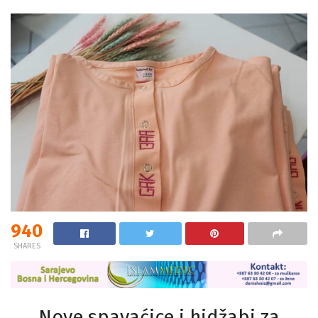
940
SHARES
Nove spavaćice i hidžabi za