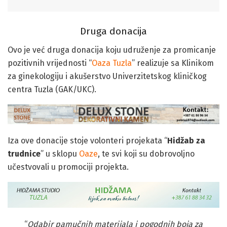
Druga donacija
Ovo je već druga donacija koju udruženje za promicanje
pozitivnih vrijednosti “
Oaza Tuzla
” realizuje sa Klinikom
za ginekologiju i akušerstvo Univerzitetskog kliničkog
centra Tuzla (GAK/UKC).
Iza ove donacije stoje volonteri projekata “
Hidžab za
trudnice
” u sklopu
Oaze
, te svi koji su dobrovoljno
učestvovali u promociji projekta.
“
Odabir pamučnih materijala i pogodnih boja za