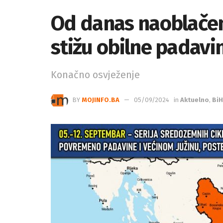
Od danas naoblačenje
stižu obilne padavi
Konačno osvježenje
BY
MOJINFO.BA
05/09/2024
in
Aktuelno
,
BiH