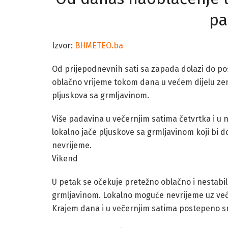
pa
Izvor:
BHMETEO.ba
Od prijepodnevnih sati sa zapada dolazi do pos
oblačno vrijeme tokom dana u većem dijelu zem
pljuskova sa grmljavinom.
Više padavina u večernjim satima četvrtka i u n
lokalno jače pljuskove sa grmljavinom koji bi do
nevrijeme.
Vikend
U petak se očekuje pretežno oblačno i nestabiln
grmljavinom. Lokalno moguće nevrijeme uz veće k
Krajem dana i u večernjim satima postepeno s