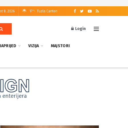
st 8, 2026
17
Tuzla Canton
°C
Login
NAPRIJED
VIZIJA
MAJSTORI