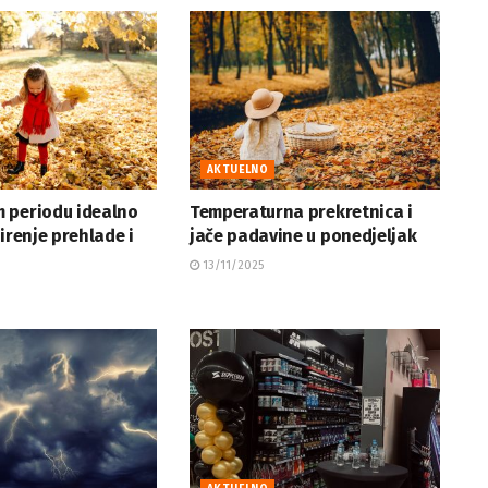
AKTUELNO
 periodu idealno
Temperaturna prekretnica i
širenje prehlade i
jače padavine u ponedjeljak
13/11/2025