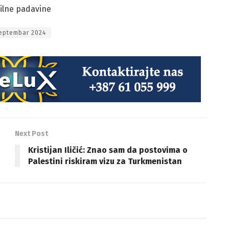
bilne padavine
eptembar 2024
Next Post
Kristijan Iličić: Znao sam da postovima o
Palestini riskiram vizu za Turkmenistan