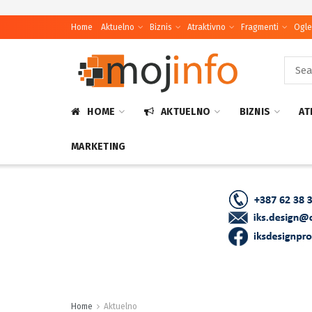
Home
Aktuelno
Biznis
Atraktivno
Fragmenti
Ogle
HOME
AKTUELNO
BIZNIS
AT
MARKETING
Home
Aktuelno