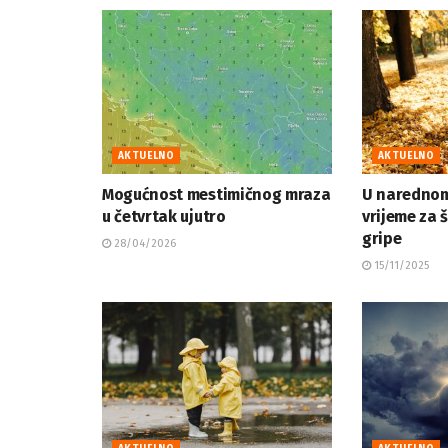
AKTUELNO
AKTUELNO
Mogućnost mestimičnog mraza
U narednom
u četvrtak ujutro
vrijeme za 
gripe
28/04/2026
15/11/2025