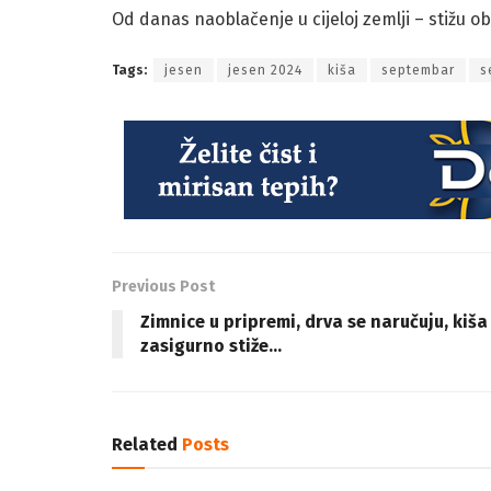
Od danas naoblačenje u cijeloj zemlji – stižu o
Tags:
jesen
jesen 2024
kiša
septembar
s
Previous Post
Zimnice u pripremi, drva se naručuju, kiša
zasigurno stiže…
Related
Posts