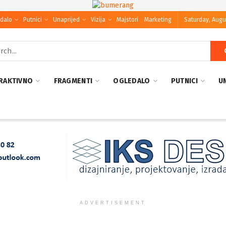
dalo
Putnici
Unaprijed
Vizija
Majstori
Marketing
Saturday, Augu
RAKTIVNO
FRAGMENTI
OGLEDALO
PUTNICI
U
ADVERTISEMENT