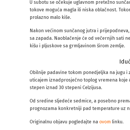
U subotu se očekuje uglavnom pretežno sunčano
tokove moguća magla ili niska oblačnost. Tokom
prolazno malo kiše.
Nakon većinom sunčanog jutra i prijepodneva,
sa zapada. Naoblačenje će od večernjih sati ne
kišu i pljuskove sa grmljavinom širom zemlje.
Idu
Obilnije padavine tokom ponedjeljka na jugu i 
uticajem iznadprosječno toplog vremena koje će
stepen iznad 30 stepeni Celzijusa.
Od sredine sljedeće sedmice, a posebno prem
prognozama konkretniji pad temperature uz n
Originalnu objavu pogledajte na
ovom
linku.