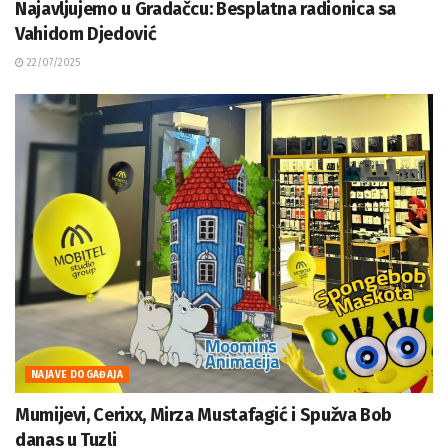
Najavljujemo u Gradačcu: Besplatna radionica sa
Vahidom Djedović
22/07/2025
NAJAVE DOGAĐAJA
Mumijevi, Cerixx, Mirza Mustafagić i Spužva Bob
danas u Tuzli