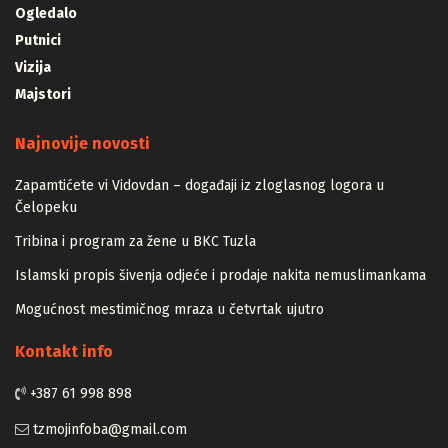
Ogledalo
Putnici
Vizija
Majstori
Najnovije novosti
Zapamtićete vi Vidovdan – događaji iz zloglasnog logora u
Čelopeku
Tribina i program za žene u BKC Tuzla
Islamski propis šivenja odjeće i prodaje nakita nemuslimankama
Mogućnost mestimičnog mraza u četvrtak ujutro
Kontakt info
+387 61 998 898
tzmojinfoba@gmail.com