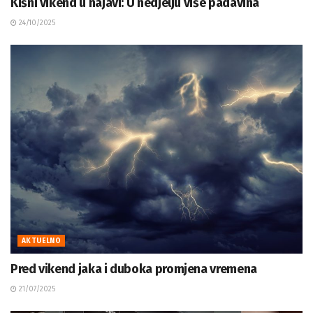
Kišni vikend u najavi: U nedjelju više padavina
24/10/2025
AKTUELNO
Pred vikend jaka i duboka promjena vremena
21/07/2025