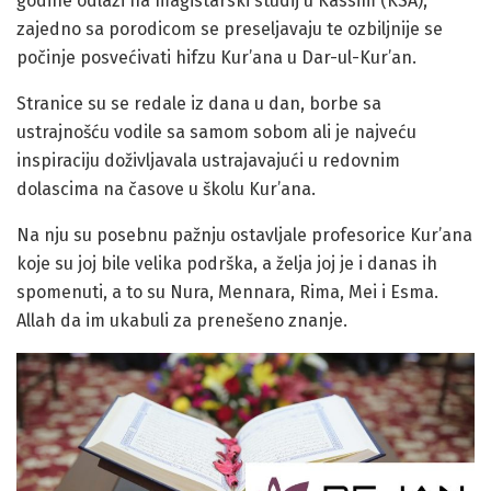
godine odlazi na magistarski studij u Kassim (KSA),
zajedno sa porodicom se preseljavaju te ozbiljnije se
počinje posvećivati hifzu Kur’ana u Dar-ul-Kur’an.
Stranice su se redale iz dana u dan, borbe sa
ustrajnošću vodile sa samom sobom ali je najveću
inspiraciju doživljavala ustrajavajući u redovnim
dolascima na časove u školu Kur’ana.
Na nju su posebnu pažnju ostavljale profesorice Kur’ana
koje su joj bile velika podrška, a želja joj je i danas ih
spomenuti, a to su Nura, Mennara, Rima, Mei i Esma.
Allah da im ukabuli za prenešeno znanje.