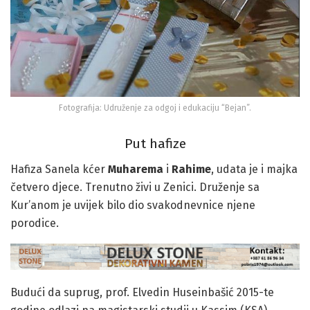
Fotografija: Udruženje za odgoj i edukaciju “Bejan”.
Put hafize
Hafiza Sanela kćer
Muharema
i
Rahime
, udata je i majka
četvero djece. Trenutno živi u Zenici. Druženje sa
Kur’anom je uvijek bilo dio svakodnevnice njene
porodice.
Budući da suprug, prof. Elvedin Huseinbašić 2015-te