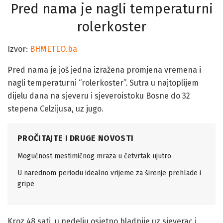
Pred nama je nagli temperaturni
rolerkoster
Izvor:
BHMETEO.ba
Pred nama je još jedna izražena promjena vremena i
nagli temperaturni “rolerkoster”. Sutra u najtoplijem
dijelu dana na sjeveru i sjeveroistoku Bosne do 32
stepena Celzijusa, uz jugo.
PROČITAJTE I DRUGE NOVOSTI
Mogućnost mestimičnog mraza u četvrtak ujutro
U narednom periodu idealno vrijeme za širenje prehlade i
gripe
Kroz 48 sati, u nedelju osjetno hladnije uz sjeverac i