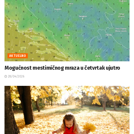
AKTUELNO
Mogućnost mestimičnog mraza u četvrtak ujutro
28/04/2026