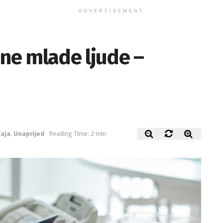
ADVERTISEMENT
ene mlade ljude –
aja
,
Unaprijed
Reading Time: 2 min