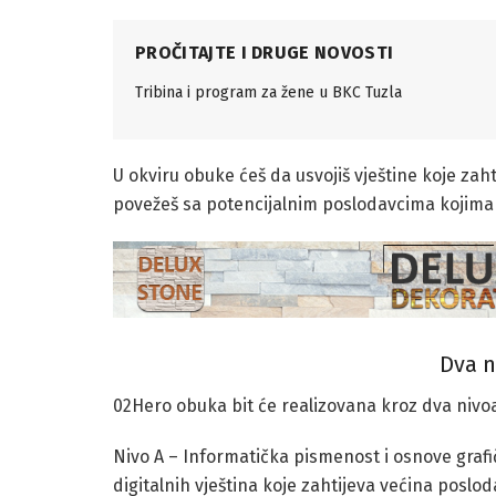
PROČITAJTE I DRUGE NOVOSTI
Tribina i program za žene u BKC Tuzla
U okviru obuke ćeš da usvojiš vještine koje zah
povežeš sa potencijalnim poslodavcima kojima ć
Dva n
02Hero obuka bit će realizovana kroz dva nivoa, a
Nivo A – Informatička pismenost i osnove grafič
digitalnih vještina koje zahtijeva većina posl