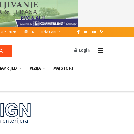
st 6, 2026
17
Tuzla Canton
°C
Login
NAPRIJED
VIZIJA
MAJSTORI