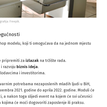
grafija: Freepik.
gućnosti
hop modelu, koji ti omogućava da na jednom mjestu
 pripremiti za
izlazak
na tržište rada.
i razvoju
biznis ideja
.
lodavcima i investitorima.
tvarnim potrebama nezaposlenih mladih ljudi u BiH,
vembra 2021. godine do aprila 2022. godine. Moduli će
i, a nakon toga slijedi event na kojem će svi učesnici
kojima će moći dogovoriti zaposlenje ili praksu.