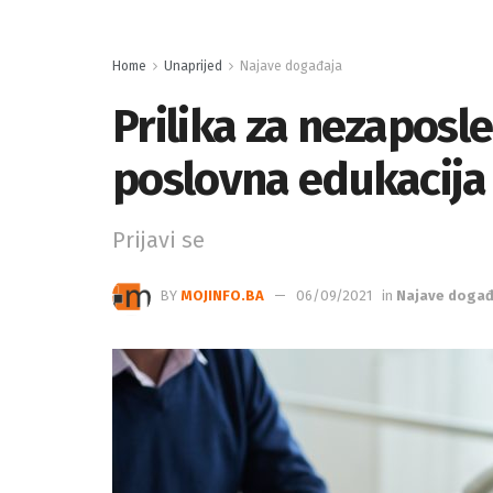
Home
Unaprijed
Najave događaja
Prilika za nezaposl
poslovna edukacija
Prijavi se
BY
MOJINFO.BA
06/09/2021
in
Najave događ