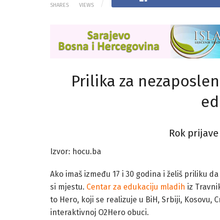
SHARES
VIEWS
Prilika za nezaposle
ed
Rok prijave
Izvor: hocu.ba
Ako imaš između 17 i 30 godina i želiš priliku
si mjestu.
Centar za edukaciju mladih
iz Travni
to Hero, koji se realizuje u BiH, Srbiji, Kosovu,
interaktivnoj O2Hero obuci.