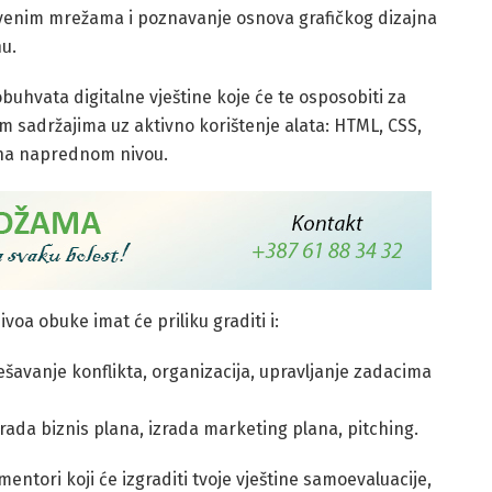
štvenim mrežama i poznavanje osnova grafičkog dizajna
hu.
obuhvata digitalne vještine koje će te osposobiti za
im sadržajima uz aktivno korištenje alata: HTML, CSS,
a na naprednom nivou.
ivoa obuke imat će priliku graditi i:
ješavanje konflikta, organizacija, upravljanje zadacima
zrada biznis plana, izrada marketing plana, pitching.
mentori koji će izgraditi tvoje vještine samoevaluacije,