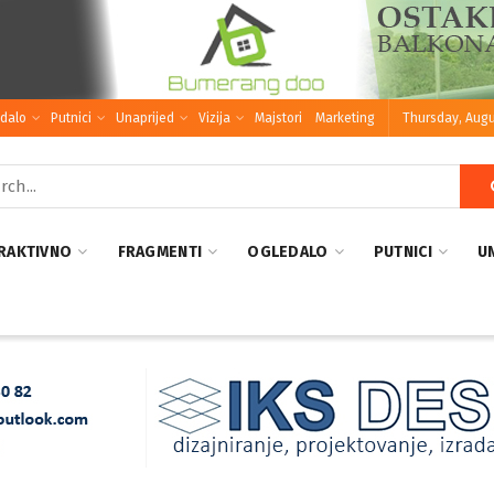
dalo
Putnici
Unaprijed
Vizija
Majstori
Marketing
Thursday, Augu
RAKTIVNO
FRAGMENTI
OGLEDALO
PUTNICI
U