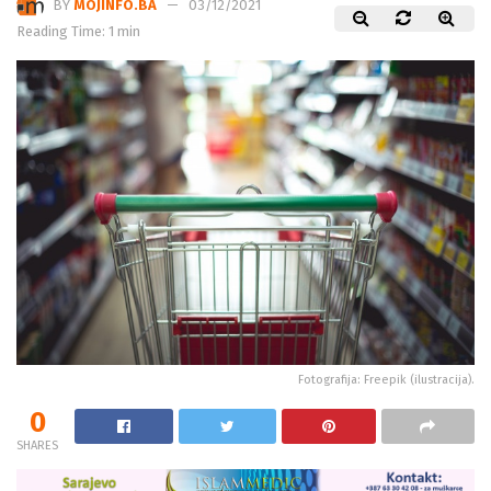
BY
MOJINFO.BA
03/12/2021
Reading Time: 1 min
Fotografija: Freepik (ilustracija).
0
SHARES