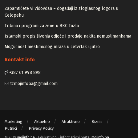
Zapamtićete vi Vidovdan – događaji iz zloglasnog logora u
Čelopeku
Tribina i program za žene u BKC Tuzla
Islamski propis šivenja odjeće i prodaje nakita nemuslimankama
Mogućnost mestimičnog mraza u četvrtak ujutro
Kontakt info
+387 61 998 898
tzmojinfoba@gmail.com
Marketing
Aktuelno
Atraktivno
Biznis
Putnici
Privacy Policy
© 2019
mojinfo.ba
- Edukativno - informativni portal
mojinfo.ba
.