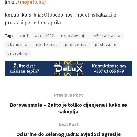
linku.
(mojinfo.ba)
Republika Srbija: Otpočeo novi model fiskalizacije –
prelazni period do aprila
Tags:
april
april 2022
e-poslovanje
eFiskalizacija
ekonomija
fiskalizacija
poduzetnici
poslovanje
privrednici
Previous Post
Borova smola – Zašto je toliko cijenjena i kako se
sakuplja
Next Post
Od Drine do Zelenog Jadra: Svjedoci agresije