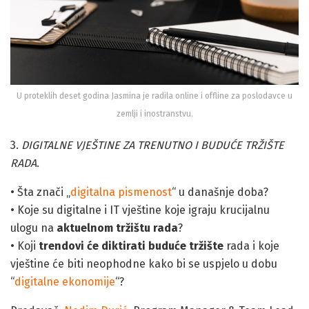
U proteklih deset godina Jasmina je radila online i offline za poslodavce u
zemlji i inostranstvu.
3.
DIGITALNE VJEŠTINE ZA TRENUTNO I BUDUĆE TRŽIŠTE
RADA
.
• Šta znači „
digitalna pismenost
“ u današnje doba?
• Koje su digitalne i IT vještine koje igraju krucijalnu
ulogu na
aktuelnom tržištu rada
?
• Koji
trendovi će diktirati buduće tržište
rada i koje
vještine će biti neophodne kako bi se uspjelo u dobu
“
digitalne ekonomije
“?