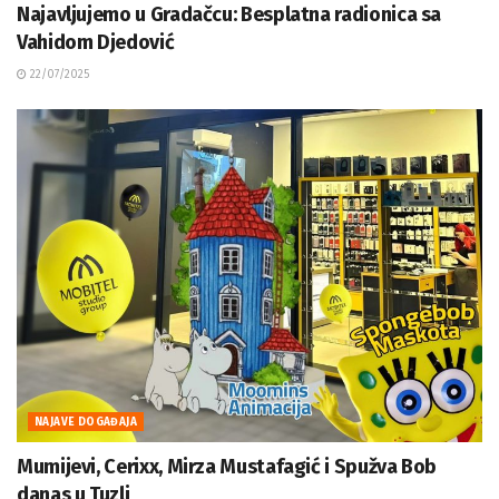
Najavljujemo u Gradačcu: Besplatna radionica sa
Vahidom Djedović
22/07/2025
NAJAVE DOGAĐAJA
Mumijevi, Cerixx, Mirza Mustafagić i Spužva Bob
danas u Tuzli