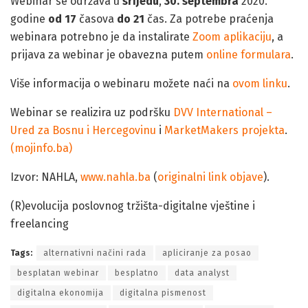
Webinar se održava u
srijedu
,
30. septembra
2020.
godine
od 17
časova
do 21
čas. Za potrebe praćenja
webinara potrebno je da instalirate
Zoom aplikaciju
, a
prijava za webinar je obavezna putem
online formulara
.
Više informacija o webinaru možete naći na
ovom linku
.
Webinar se realizira uz podršku
DVV International –
Ured za Bosnu i Hercegovinu
i
MarketMakers projekta
.
(mojinfo.ba)
Izvor: NAHLA,
www.nahla.ba
(
originalni link objave
).
(R)evolucija poslovnog tržišta-digitalne vještine i
freelancing
Tags:
alternativni načini rada
apliciranje za posao
besplatan webinar
besplatno
data analyst
digitalna ekonomija
digitalna pismenost