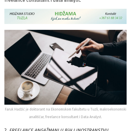
freelance consultant i data analyst.
Faruk Hadžić je doktorant na Ekonomskom fakultetu u Tuzli, makroekonomski
analitičar, freelance konsultant i Data Analyst.
2.
FREELANCE ANGAŽMANI U BiH I INOSTRANSTVU
.