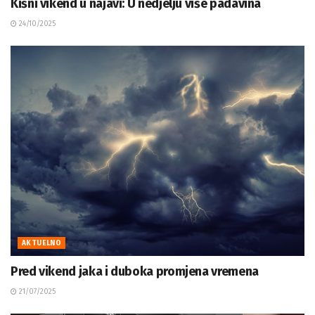
Kišni vikend u najavi: U nedjelju više padavina
24/10/2025
AKTUELNO
Pred vikend jaka i duboka promjena vremena
21/07/2025