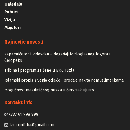
Ogledalo
Putnici
Vizija
Majstori
Najnovije novosti
Zapamtićete vi Vidovdan – događaji iz zloglasnog logora u
Čelopeku
Tribina i program za žene u BKC Tuzla
Islamski propis šivenja odjeće i prodaje nakita nemuslimankama
Mogućnost mestimičnog mraza u četvrtak ujutro
Kontakt info
+387 61 998 898
tzmojinfoba@gmail.com