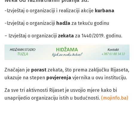
-Izvještaj o organizaciji i realizaciji akcije
kurbana
-Izvještaj o organizaciji
hadža
za tekuću godinu
– Izvještaj o organizaciji
zekata
za 1440/2019. godinu.
Značajan je
porast
zekata, što prema zaključku Rijaseta,
ukazuje na stepen
povjerenja
vjernika u ovu instituciju.
Za sve tri aktivnosti Rijaset je usvojio mjere kako bi
unaprijedio organizaciju istih u budućnosti.
(mojinfo.ba)
Rijaset dao saglasnost za osnivanje medrese u Banjaluci
Članovi
Rijaseta Islamske Zajednice
u Bosni i
Hercegovini razmatrali su danas više pitanja. Na sjednici