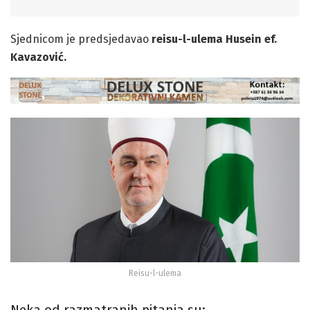
Sjednicom je predsjedavao
reisu-l-ulema Husein ef.
Kavazović.
Reisu-l-ulema
Neka od razmatranih pitanja su: