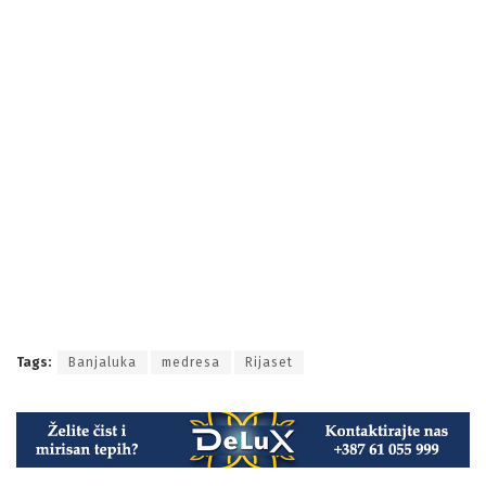
su dali saglasnost
Muftijstvu banjalučkom
za otvaranje
medrese. Sjednicom je predsjedavao
reisu-l-ulema
Husein ef. Kavazović.
Neka od razmatranih pitanja su:-
Izvještaj o organizaciji i realizaciji akcije
kurbana
-
Izvještaj o organizaciji
hadža
za tekuću godinu- Izvještaj
o organizaciji
zekata
za 1440/2019. godinu.Značajan je
porast
zekata, što prema zaključku Rijaseta, ukazuje na
stepen
povjerenja
vjernika u ovu instituciju.Za sve tri
aktivnosti Rijaset je usvojio mjere kako bi unaprijedio
organizaciju istih u budućnosti.
(mojinfo.ba)
mojinfo.ba Vaš informativno-edukativni portal
Tags:
Banjaluka
medresa
Rijaset