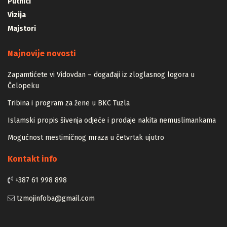
Putnici
Vizija
Majstori
Najnovije novosti
Zapamtićete vi Vidovdan – događaji iz zloglasnog logora u
Čelopeku
Tribina i program za žene u BKC Tuzla
Islamski propis šivenja odjeće i prodaje nakita nemuslimankama
Mogućnost mestimičnog mraza u četvrtak ujutro
Kontakt info
+387 61 998 898
tzmojinfoba@gmail.com