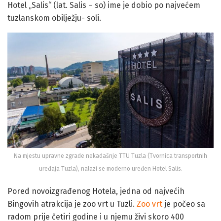
Hotel „Salis“ (lat. Salis – so) ime je dobio po najvećem
tuzlanskom obilježju- soli.
Na mjestu upravne zgrade nekadašnje TTU Tuzla (Tvornica transportnih
uređaja Tuzla), nalazi se moderno uređen Hotel Salis.
Pored novoizgrađenog Hotela, jedna od najvećih
Bingovih atrakcija je zoo vrt u Tuzli.
Zoo vrt
je počeo sa
radom prije četiri godine i u njemu živi skoro 400