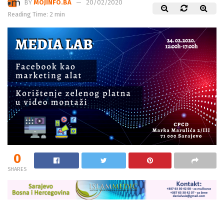
BY
MOJINFO.BA
20/02/2020
Reading Time: 2 min
0
SHARES