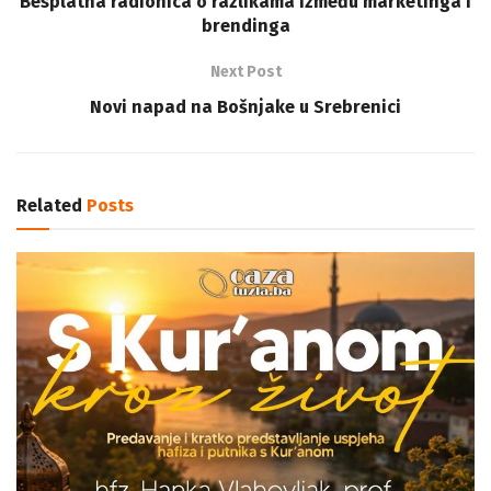
Besplatna radionica o razlikama između marketinga i
brendinga
Next Post
Novi napad na Bošnjake u Srebrenici
Related
Posts