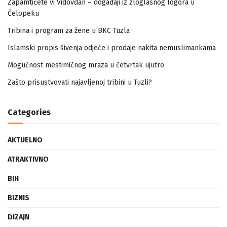
Zapamtićete vi Vidovdan – događaji iz zloglasnog logora u
Čelopeku
Tribina i program za žene u BKC Tuzla
Islamski propis šivenja odjeće i prodaje nakita nemuslimankama
Mogućnost mestimičnog mraza u četvrtak ujutro
Zašto prisustvovati najavljenoj tribini u Tuzli?
Categories
AKTUELNO
ATRAKTIVNO
BIH
BIZNIS
DIZAJN