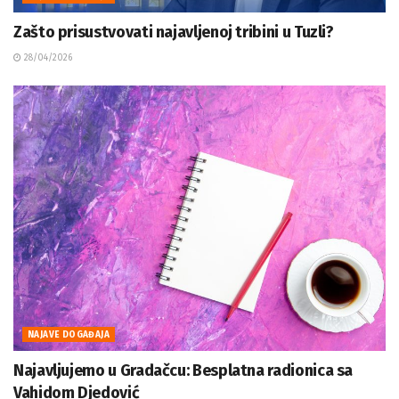
Zašto prisustvovati najavljenoj tribini u Tuzli?
28/04/2026
NAJAVE DOGAĐAJA
Najavljujemo u Gradačcu: Besplatna radionica sa
Vahidom Djedović