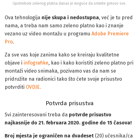
Upotrebom zelenog platna danas je moguće da snimite gotovo sve.
Ova tehnologija
nije skupa i nedostupna
, već je tu pred
nama, a treba nam samo zeleno platno kao i znanje
vezano uz video montažu u programu
Adobe Premiere
Pro
.
Za sve vas koje zanima kako se kreiraju kvalitetne
objave i
infografike
, kao i kako koristiti zeleno platno pri
montaži video snimaka, pozivamo vas da nam se
pridružite na radionici tako što ćete svoje prisustvo
potvrditi
OVDJE.
Potvrda prisustva
Svi zainteresovani treba da
potvrde prisustvo
najkasnije do 21. februara 2020. godine do 15 časova!
Broj mjesta je ograničen na dvadeset
(20) učesnika/ca