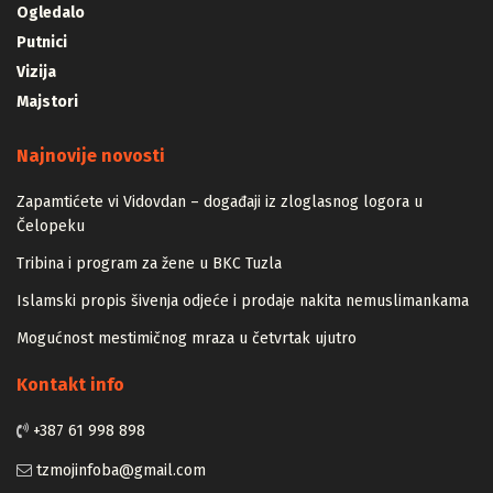
Ogledalo
Putnici
Vizija
Majstori
Najnovije novosti
Zapamtićete vi Vidovdan – događaji iz zloglasnog logora u
Čelopeku
Tribina i program za žene u BKC Tuzla
Islamski propis šivenja odjeće i prodaje nakita nemuslimankama
Mogućnost mestimičnog mraza u četvrtak ujutro
Kontakt info
+387 61 998 898
tzmojinfoba@gmail.com