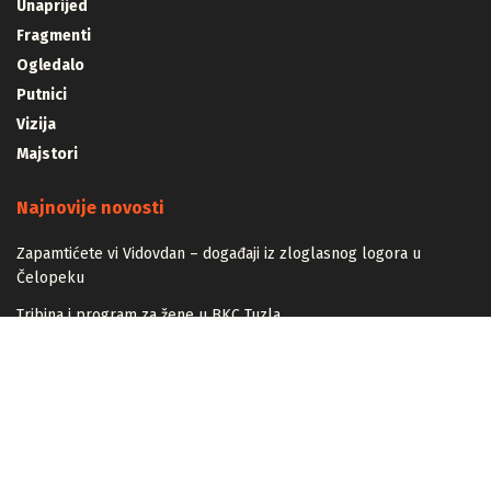
Unaprijed
Fragmenti
Ogledalo
Putnici
Vizija
Majstori
Najnovije novosti
Zapamtićete vi Vidovdan – događaji iz zloglasnog logora u
Čelopeku
Tribina i program za žene u BKC Tuzla
Islamski propis šivenja odjeće i prodaje nakita nemuslimankama
Mogućnost mestimičnog mraza u četvrtak ujutro
Kontakt info
+387 61 998 898