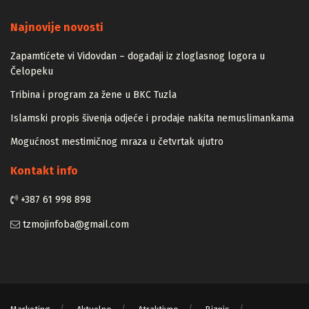
Majstori
Najnovije novosti
Zapamtićete vi Vidovdan – događaji iz zloglasnog logora u
Čelopeku
Tribina i program za žene u BKC Tuzla
Islamski propis šivenja odjeće i prodaje nakita nemuslimankama
Mogućnost mestimičnog mraza u četvrtak ujutro
Kontakt info
+387 61 998 898
tzmojinfoba@gmail.com