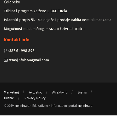
Zapamtićete vi Vidovdan – događaji iz zloglasnog logora u
Čelopeku
Tribina i program za žene u BKC Tuzla
Islamski propis šivenja odjeće i prodaje nakita nemuslimankama
Mogućnost mestimičnog mraza u četvrtak ujutro
Kontakt info
+387 61 998 898
tzmojinfoba@gmail.com
Marketing
Aktuelno
Atraktivno
Biznis
Putnici
Privacy Policy
© 2019
mojinfo.ba
- Edukativno - informativni portal
mojinfo.ba
.