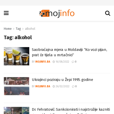
Home
Tag
alkohol
Tag:
alkohol
Saobraćajna mjera u Moldaviji: “Ko vozi pijan,
prat će tijela u mrtačnici”
BY
MOJINFO.BA
16/08/2022
0
Ukrajinci poziraju u Žepi 1995. godine
BY
MOJINFO.BA
26/02/2022
0