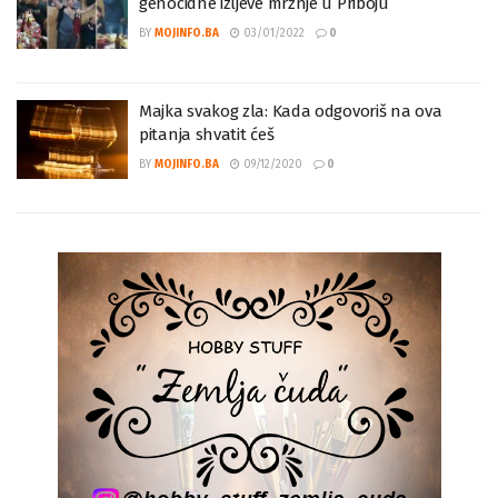
Dr. Fehratović: Sankcionirati i najstrožije kazniti
genocidne izljeve mržnje u Priboju
BY
MOJINFO.BA
03/01/2022
0
Majka svakog zla: Kada odgovoriš na ova
pitanja shvatit ćeš
BY
MOJINFO.BA
09/12/2020
0