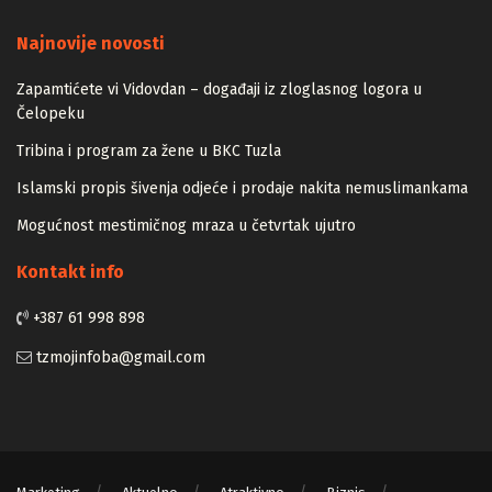
Majstori
Najnovije novosti
Zapamtićete vi Vidovdan – događaji iz zloglasnog logora u
Čelopeku
Tribina i program za žene u BKC Tuzla
Islamski propis šivenja odjeće i prodaje nakita nemuslimankama
Mogućnost mestimičnog mraza u četvrtak ujutro
Kontakt info
+387 61 998 898
tzmojinfoba@gmail.com