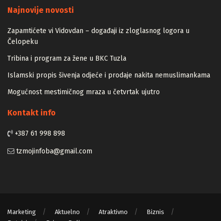
Majstori
Najnovije novosti
Zapamtićete vi Vidovdan – događaji iz zloglasnog logora u
Čelopeku
Tribina i program za žene u BKC Tuzla
Islamski propis šivenja odjeće i prodaje nakita nemuslimankama
Mogućnost mestimičnog mraza u četvrtak ujutro
Kontakt info
+387 61 998 898
tzmojinfoba@gmail.com