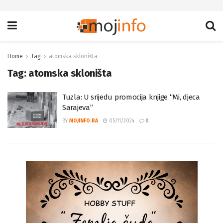
Home
Tag
atomska skloništa
Tag:
atomska skloništa
Tuzla: U srijedu promocija knjige “Mi, djeca
Sarajeva”
BY
MOJINFO.BA
05/11/2024
0