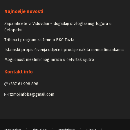
Majstori
Najnovije novosti
Zapamtićete vi Vidovdan – događaji iz zloglasnog logora u
Čelopeku
Tribina i program za žene u BKC Tuzla
Islamski propis šivenja odjeće i prodaje nakita nemuslimankama
Mogućnost mestimičnog mraza u četvrtak ujutro
Kontakt info
+387 61 998 898
tzmojinfoba@gmail.com