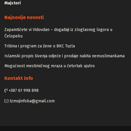
Majstori
Najnovije novosti
Zapamtićete vi Vidovdan – događaji iz zloglasnog logora u
Čelopeku
Tribina i program za žene u BKC Tuzla
Islamski propis šivenja odjeće i prodaje nakita nemuslimankama
Mogućnost mestimičnog mraza u četvrtak ujutro
Kontakt info
+387 61 998 898
tzmojinfoba@gmail.com