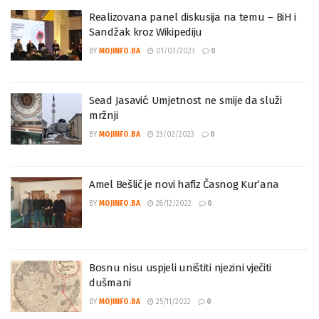
Realizovana panel diskusija na temu – BiH i
Sandžak kroz Wikipediju
BY
MOJINFO.BA
01/03/2023
0
Sead Jasavić: Umjetnost ne smije da služi
mržnji
BY
MOJINFO.BA
23/02/2023
0
Amel Bešlić je novi hafiz Časnog Kur’ana
BY
MOJINFO.BA
28/12/2022
0
Bosnu nisu uspjeli uništiti njezini vječiti
dušmani
BY
MOJINFO.BA
25/11/2022
0