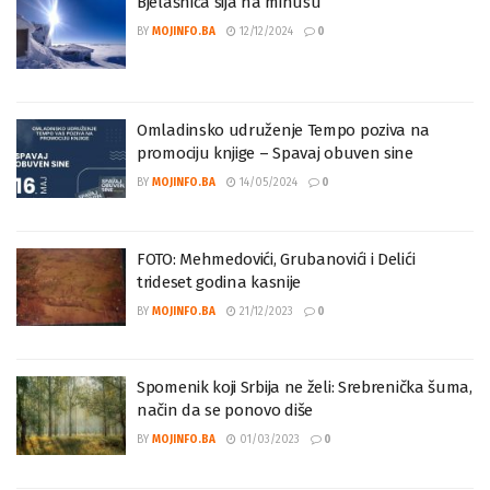
Bjelašnica sija na minusu
BY
MOJINFO.BA
12/12/2024
0
Omladinsko udruženje Tempo poziva na
promociju knjige – Spavaj obuven sine
BY
MOJINFO.BA
14/05/2024
0
FOTO: Mehmedovići, Grubanovići i Delići
trideset godina kasnije
BY
MOJINFO.BA
21/12/2023
0
Spomenik koji Srbija ne želi: Srebrenička šuma,
način da se ponovo diše
BY
MOJINFO.BA
01/03/2023
0