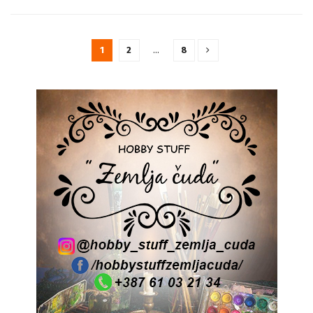
1
2
…
8